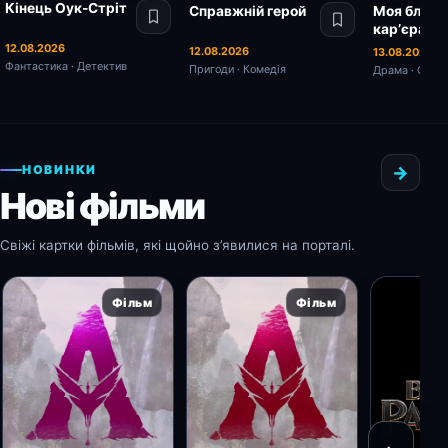
Кінець Оук-Стріт
Справжній герой
Моя блиск
карʼєра
12.08.2026
12.08.2026
13.08.2026
Фантастика · Детектив
Пригоди · Комедія
Драма · Сіме
НОВИНКИ
→
Нові фільми
Свіжі картки фільмів, які щойно з’явилися на порталі.
Фільм
Фільм