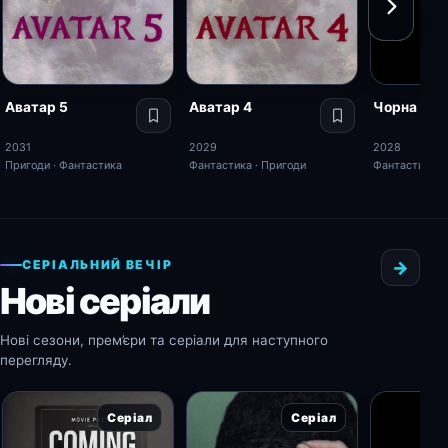
Аватар 5
Аватар 4
Чорна пан
2031
2029
2028
Пригоди · Фантастика
Фантастика · Пригоди
Фантастика · 
СЕРІАЛЬНИЙ ВЕЧІР
→
Нові серіали
Нові сезони, прем’єри та серіали для наступного
перегляду.
Серіал
Серіал