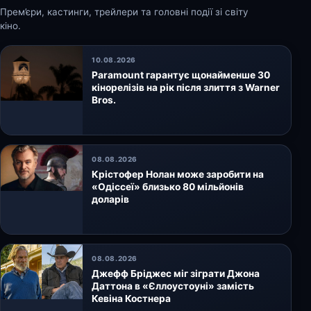
Прем’єри, кастинги, трейлери та головні події зі світу
кіно.
10.08.2026
Paramount гарантує щонайменше 30
кінорелізів на рік після злиття з Warner
Bros.
08.08.2026
Крістофер Нолан може заробити на
«Одіссеї» близько 80 мільйонів
доларів
08.08.2026
Джефф Бріджес міг зіграти Джона
Даттона в «Єллоустоуні» замість
Кевіна Костнера