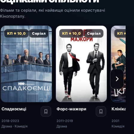
Фільми та серіали, які найвище оцінили користувачі
Кінопорталу.
КП ★ 10,0
Серіал
КП ★ 10,0
Серіал
КП ★ 10,
Спадкоємці
Форс-мажори
Клініка
2018–2023
2011–2019
2001
Драма · Комедія
Драма
Комедія