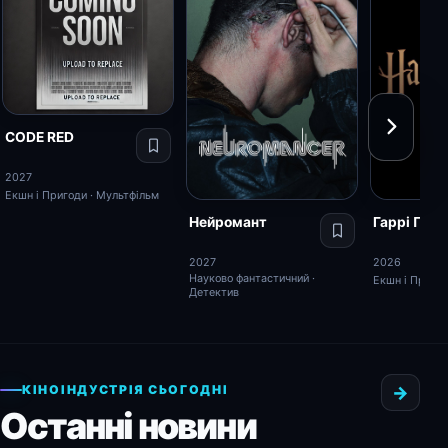
CODE RED
2027
Екшн і Пригоди · Мультфільм
Нейромант
Гаррі Пот
2027
2026
Науково фантастичний ·
Екшн і Пригод
Детектив
КІНОІНДУСТРІЯ СЬОГОДНІ
→
Останні новини