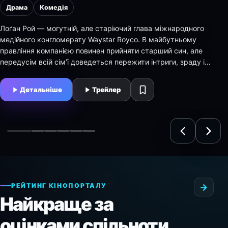
Драма
Комедія
Лоґан Рой — могутній, але старіючий глава міжнародного
медійного конгломерату Waystar Royco. В майбутньому
правління компанією повинен прийняти старший син, але
передусім всій сім’ї доведеться пережити інтриги, зраду і
неприкриту…
Детальніше
Трейлер
НАЗАД
ДАЛІ
Спадкоємці
Форс-
Клініка
Півень
Нюрнберг
Елсбет
мажори
РЕЙТИНГ КІНОПОРТАЛУ
→
Найкраще за
оцінками спільноти