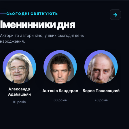
СЬОГОДНІ СВЯТКУЮТЬ
→
Іменинники дня
Актори та автори кіно, у яких сьогодні день
народження.
Александр
Антоніо Бандерас
Борис Поволоцкий
Б
Адабашьян
66 років
76 років
81 років