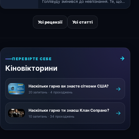
Голлівуду змінився до невпізнання. Те, що
раніше було змаганням між «Вели…
Усі рецензії
Усі статті
ПЕРЕВІРТЕ СЕБЕ
Кіновікторини
Наскільки гарно ви знаєте сіткоми США?
→
20 запитань · 4 проходжень
Наскільки гарно ти знаєш Клан Сопрано?
→
10 запитань · 34 проходжень