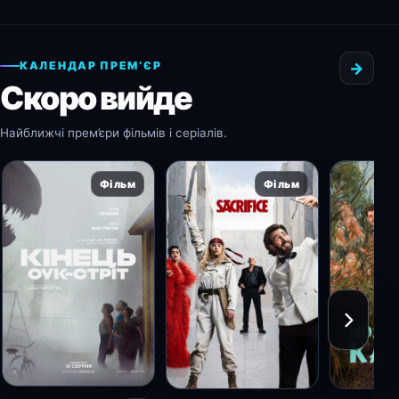
КАЛЕНДАР ПРЕМ’ЄР
→
Скоро вийде
Найближчі прем’єри фільмів і серіалів.
Фільм
Фільм