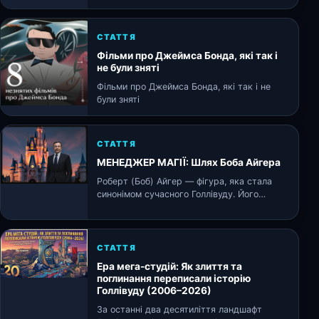
СТАТТЯ
Фільми про Джеймса Бонда, які так і
не були зняті
Фільми про Джеймса Бонда, які так і не
були зняті
СТАТТЯ
МЕНЕДЖЕР МАГІЇ: Шлях Боба Айгера
Роберт (Боб) Айгер — фігура, яка стала
синонімом сучасного Голлівуду. Його
кар'єра — це шлях від скромного си…
СТАТТЯ
Ера мега-студій: Як злиття та
поглинання переписали історію
Голлівуду (2006–2026)
За останні два десятиліття ландшафт