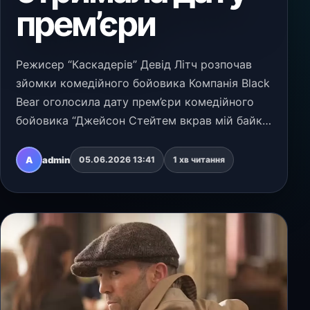
прем’єри
Режисер “Каскадерів” Девід Літч розпочав
зйомки комедійного бойовика Компанія Black
Bear оголосила дату прем’єри комедійного
бойовика “Джейсон Стейтем вкрав мій байк”
з Джейсоном Стейтемом у головній ролі.
Фільм з інтригуючою назвою вийде в
A
admin
05.06.2026 13:41
1 хв читання
північноамериканськ…