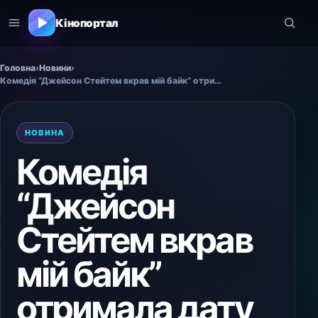
Кінопортал
Головна
›
Новини
›
Комедія “Джейсон Стейтем вкрав мій байк” отримала дату прем’єри
НОВИНА
Комедія
“Джейсон
Стейтем вкрав
мій байк”
отримала дату