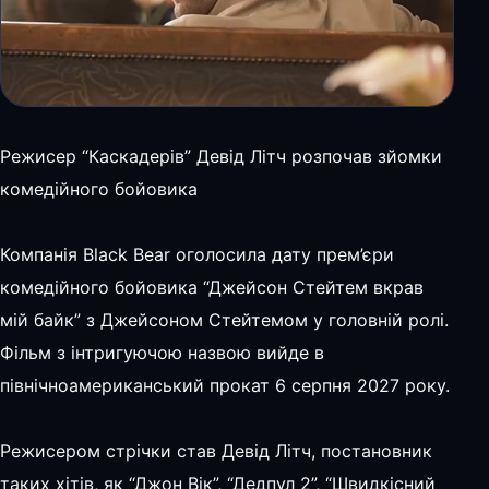
Режисер “Каскадерів” Девід Літч розпочав зйомки
комедійного бойовика
Компанія Black Bear оголосила дату прем’єри
комедійного бойовика “Джейсон Стейтем вкрав
мій байк” з Джейсоном Стейтемом у головній ролі.
Фільм з інтригуючою назвою вийде в
північноамериканський прокат 6 серпня 2027 року.
Режисером стрічки став Девід Літч, постановник
таких хітів, як “Джон Вік”, “Дедпул 2”, “Швидкісний