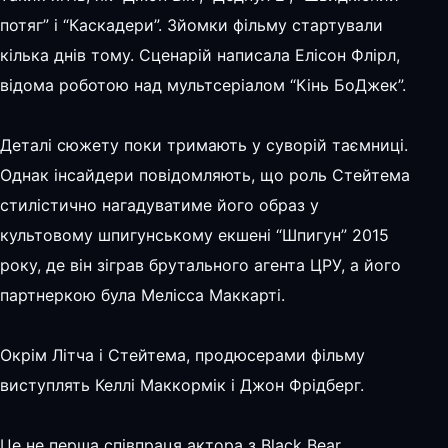
потяг” і “Каскадери”. Зйомки фільму стартували
кілька днів тому. Сценарій написала Елісон Флірл,
відома роботою над мультсеріалом “Кінь БоДжек”.
Деталі сюжету поки тримають у суворій таємниці.
Однак інсайдери повідомляють, що роль Стейтема
стилістично нагадуватиме його образ у
культовому шпигунському екшені “Шпигун” 2015
року, де він зіграв брутального агента ЦРУ, а його
партнеркою була Мелісса Маккарті.
Окрім Літча і Стейтема, продюсерами фільму
виступлять Келлі Маккормік і Джон Фрідберг.
Це не перша співпраця актора з Black Bear.