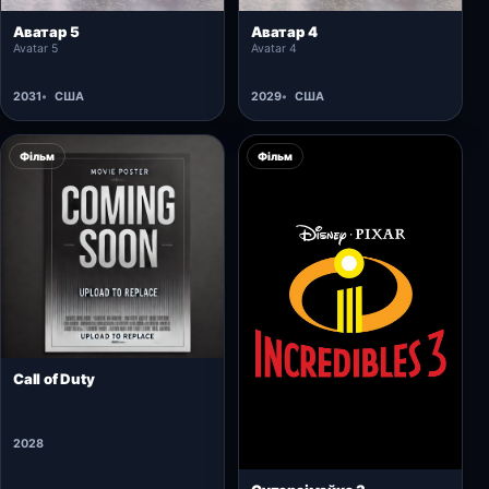
Відкрити картку →
Відкрити картку →
Аватар 5
Аватар 4
Avatar 5
Avatar 4
2031
США
2029
США
Фільм
Фільм
Відкрити картку →
Call of Duty
2028
Відкрити картку →