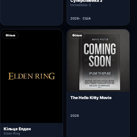
Суперсімейка 3
Incredibles 3
2028
США
Фільм
Фільм
Відкрити картку →
The Hello Kitty Movie
2028
Відкрити картку →
Кільце Елден
Elden Ring