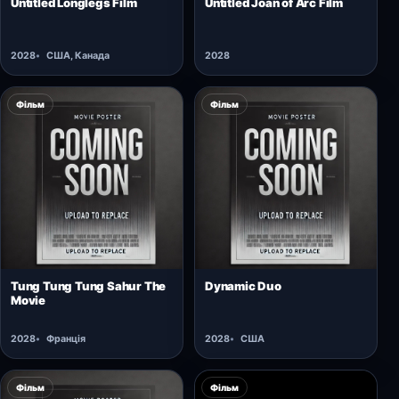
Untitled Longlegs Film
Untitled Joan of Arc Film
2028
США, Канада
2028
Фільм
Фільм
Відкрити картку →
Відкрити картку →
Tung Tung Tung Sahur The
Dynamic Duo
Movie
2028
Франція
2028
США
Фільм
Фільм