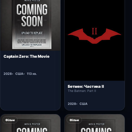
Відкрити картку →
Captain Zero: The Movie
2028
США
113 хв.
Відкрити картку →
Бетмен: Частина ІІ
The Batman: Part II
2028
США
Фільм
Фільм