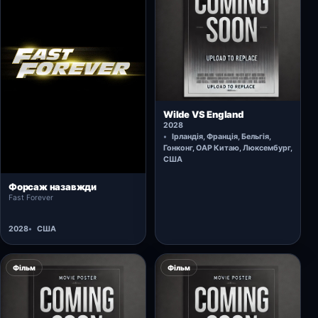
Відкрити картку →
Wilde VS England
2028
Ірландія, Франція, Бельгія,
Гонконг, ОАР Китаю, Люксембург,
США
Відкрити картку →
Форсаж назавжди
Fast Forever
2028
США
Фільм
Фільм