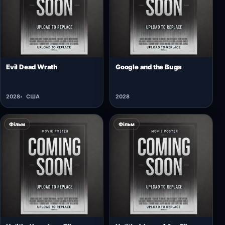
Відкрити картку →
Відкрити картку →
Evil Dead Wrath
Google and the Bugs
2028
США
2028
Фільм
Фільм
Відкрити картку →
Відкрити картку →