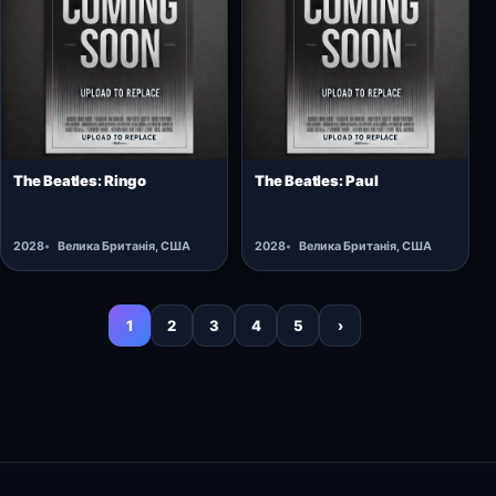
Відкрити картку →
Відкрити картку →
The Beatles: Ringo
The Beatles: Paul
2028
Велика Британія, США
2028
Велика Британія, США
1
2
3
4
5
›