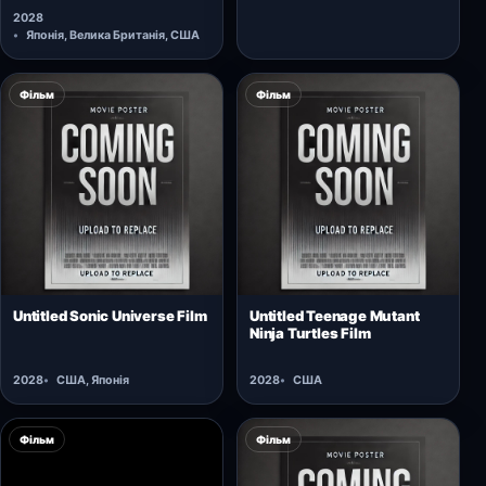
2028
Японія, Велика Британія, США
Фільм
Фільм
Відкрити картку →
Відкрити картку →
Untitled Sonic Universe Film
Untitled Teenage Mutant
Ninja Turtles Film
2028
США, Японія
2028
США
Фільм
Фільм