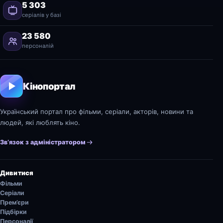
5 303
серіалів у базі
23 580
персоналій
Кінопортал
Український портал про фільми, серіали, акторів, новини та
людей, які люблять кіно.
Зв’язок з адміністратором
Дивитися
Фільми
Серіали
Прем’єри
Підбірки
Персоналії