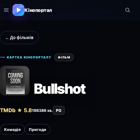
Кінопортал
← До фільмів
КАРТКА КІНОПОРТАЛУ
ФІЛЬМ
Bullshot
TMDb ★ 5.8
1983
86 хв.
PG
Комедія
Пригоди