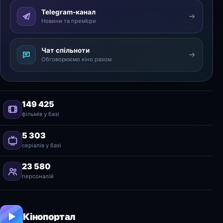
Telegram-канал
Новини та прем’єри
Чат спільноти
Обговорюємо кіно разом
149 425
фільмів у базі
5 303
серіалів у базі
23 580
персоналій
Кінопортал