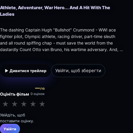
Athlete, Adventurer, War Hero... And A Hit With The
Ladies
The dashing Captain Hugh "Bullshot" Crummond - WWI ace
fighter pilot, Olympic athlete, racing driver, part-time sleuth
and all round spiffing chap - must save the world from the
dastardly Count Otto van Bruno, his wartime adversary. And, of
course, win the heart of a jolly nice young lady.
Увійти, щоб зберегти
▶ Дивитися трейлер
—
/10
Оцініть фільм
0 оцінок
★
★
★
★
★
★
★
★
★
★
Увійдіть, щоб
поставити оцінку.
Увійти