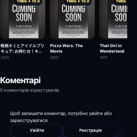
TMDb ★ 10.0
TMDb ★ 10.0
TMDb ★ 10.
映画キミとアイドルプリ
Pizza Wars: The
That Girl in
キュア♪お待たせ！キミ
Movie
Wonderland
に届けるキラッキライ
2025
2002
1973
ブ！
Коментарі
0 коментарів користувачів.
Щоб залишити коментар, потрібно увійти або
зареєструватися.
Увійти
Реєстрація