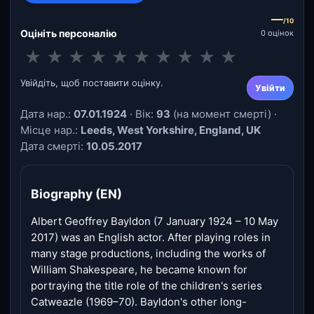
—
/10
Оцініть персоналію
0 оцінок
★
★
★
★
★
★
★
★
★
★
Увійдіть, щоб поставити оцінку.
Увійти
Дата нар.:
07.01.1924
· Вік:
93
(на момент смерті) ·
Місце нар.:
Leeds, West Yorkshire, England, UK
Дата смерті:
10.05.2017
Biography (EN)
Albert Geoffrey Bayldon (7 January 1924 – 10 May
2017) was an English actor. After playing roles in
many stage productions, including the works of
William Shakespeare, he became known for
portraying the title role of the children's series
Catweazle (1969–70). Bayldon's other long-