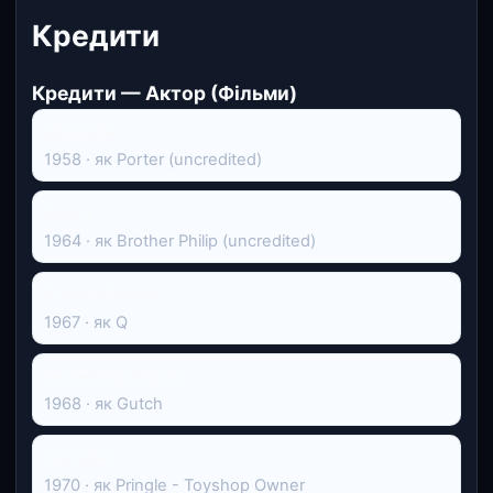
Кредити
Кредити — Актор (Фільми)
Дракула
1958 · як Porter (uncredited)
Бекет
1964 · як Brother Philip (uncredited)
Казино Рояль
1967 · як Q
Інспектор Клузо
1968 · як Gutch
Скрудж
1970 · як Pringle - Toyshop Owner