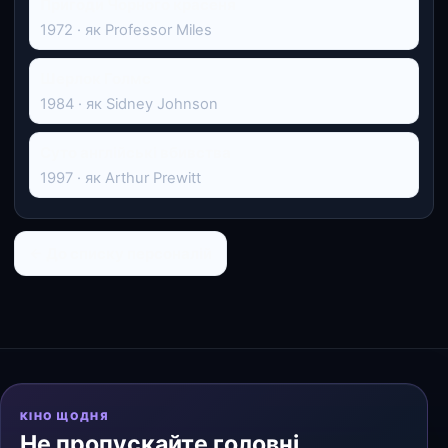
Пригоди Чорного красеня
1972 · як Professor Miles
Шерлок Голмс
1984 · як Sidney Johnson
Суто англійські вбивства
1997 · як Arthur Prewitt
← До списку персоналій
КІНО ЩОДНЯ
Не пропускайте головні