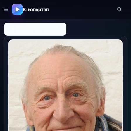
Кінопортал
← До списку персоналій