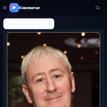
Кінопортал
← До списку персоналій