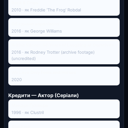
Rock & Chips
2010 · як Freddie 'The Frog' Robdal
Об'єднане королівсто
2016 · як George Williams
British Sitcom: 60 Years of Laughing at Ourselves
2016 · як Rodney Trotter (archive footage)
(uncredited)
We Love Only Fools and Horses
2020
Кредити — Актор (Серіали)
Мандри Ґулівера
1996 · як Clustril
Фрейзер