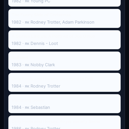
1982 · як Young PC
The Funny Side of Christmas
1982 · як Rodney Trotter, Adam Parkinson
A Genius Like Us: A Portrait of Joe Orton
1982 · як Dennis - Loot
Bullshot
1983 · як Nobby Clark
Only Fools and Horses: Licensed to Drill
1984 · як Rodney Trotter
Slimming Down
1984 · як Sebastian
Only Fools and Horses: Royal Variety Show
1986 · як Rodney Trotter