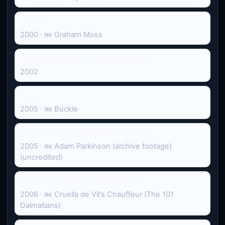
Thin Ice
2000 · як Graham Moss
The Story of Only Fools and Horses
2002
Лессі
2005 · як Buckle
The Funny Blokes of British Comedy
2005 · як Adam Parkinson (archive footage)
(uncredited)
The Children's Party at the Palace
2006 · як Cruella de Vil's Chauffeur (The 101
Dalmatians)