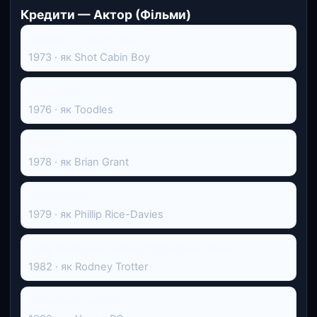
Кредити — Актор (Фільми)
Bequest to the Nation
1973 · як Shot Cabin Boy
Пітер Пен
1976 · як Toodles
Fairies
1978 · як Brian Grant
Father's Day
1979 · як Phillip Rice-Davies
Only Fools and Horses: Christmas Trees
1982 · як Rodney Trotter
A Mother Like Him