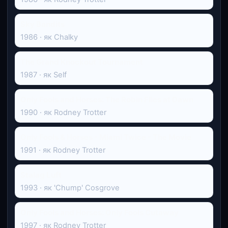
Sky Bandits
1986 · як Chalky
The Grand Knockout Tournament
1987 · як Self
Only Fools and Horses: The Robin Flies at Dawn
1990 · як Rodney Trotter
Only Fools & Horses - Miami Twice - The Movie
1991 · як Rodney Trotter
Stalag Luft
1993 · як 'Chump' Cosgrove
Only Fools and Horses: Only Fools Cutaway
1997 · як Rodney Trotter