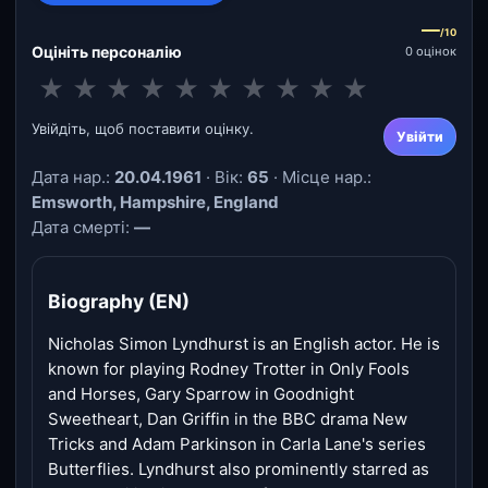
—
/10
Оцініть персоналію
0 оцінок
★
★
★
★
★
★
★
★
★
★
Увійдіть, щоб поставити оцінку.
Увійти
Дата нар.:
20.04.1961
· Вік:
65
· Місце нар.:
Emsworth, Hampshire, England
Дата смерті:
—
Biography (EN)
Nicholas Simon Lyndhurst is an English actor. He is
known for playing Rodney Trotter in Only Fools
and Horses, Gary Sparrow in Goodnight
Sweetheart, Dan Griffin in the BBC drama New
Tricks and Adam Parkinson in Carla Lane's series
Butterflies. Lyndhurst also prominently starred as