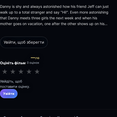
Danny is shy and always astonished how his friend Jeff can just
walk up to a total stranger and say "Hi!". Even more astonishing
that Danny meets three girls the next week and when his
mother goes on vacation, one after the other shows up on his
doorstep and they move in with him! However that's rather a
problem for Danny, because, in love, he's just with on…
Увійти, щоб зберегти
—
/10
Оцініть фільм
0 оцінок
★
★
★
★
★
★
★
★
★
★
Увійдіть, щоб
поставити оцінку.
Увійти