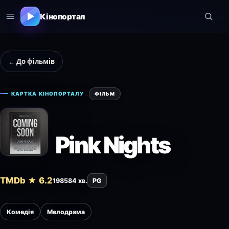
Кінопортал
← До фільмів
КАРТКА КІНОПОРТАЛУ
ФІЛЬМ
Pink Nights
TMDb ★ 6.2
1985
84 хв.
PG
Комедія
Мелодрама