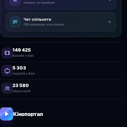
Новини та прем’єри
Чат спільноти
Обговорюємо кіно разом
149 425
фільмів у базі
5 303
серіалів у базі
23 580
персоналій
Кінопортал