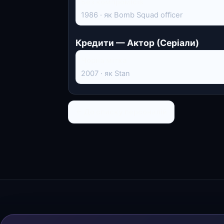
Без компромісів
1986 · як Bomb Squad officer
Кредити — Актор (Серіали)
Чорна мітка
2007 · як Stan
← До списку персоналій