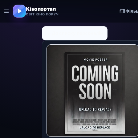
Кінопортал
Філь
СВІТ КІНО ПОРУЧ
← До списку персоналій