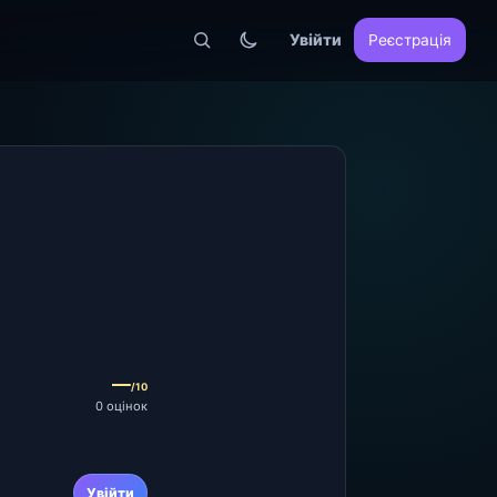
Увійти
Реєстрація
—
/10
0 оцінок
Увійти