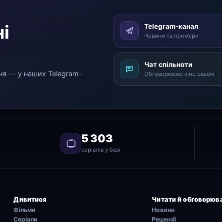
і
Telegram-канал
Новини та прем’єри
Чат спільноти
ня — у наших Telegram-
Обговорюємо кіно разом
5 303
серіалів у базі
Дивитися
Читати й обговорюв
Фільми
Новини
Серіали
Рецензії