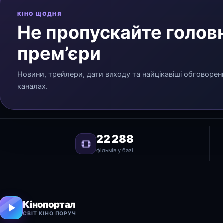
КІНО ЩОДНЯ
Не пропускайте головн
прем’єри
Новини, трейлери, дати виходу та найцікавіші обговорен
каналах.
22 288
фільмів у базі
Кінопортал
СВІТ КІНО ПОРУЧ