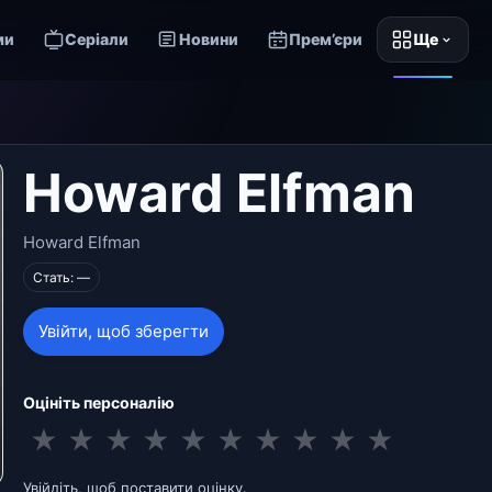
ми
Серіали
Новини
Прем’єри
Ще
Howard Elfman
Howard Elfman
Стать: —
Увійти, щоб зберегти
Оцініть персоналію
★
★
★
★
★
★
★
★
★
★
Увійдіть, щоб поставити оцінку.