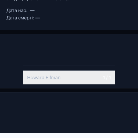
Дата нар.:
—
Дата смерті:
—
Howard Elfman
1 / 1