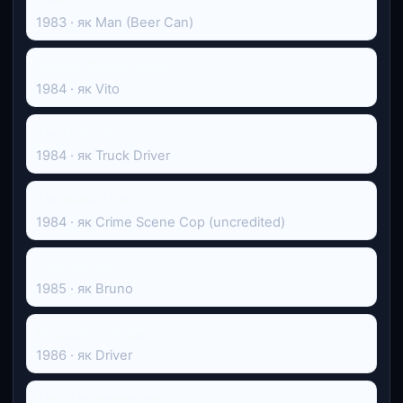
1983 · як Man (Beer Can)
Johnny Dangerously
1984 · як Vito
The Dollmaker
1984 · як Truck Driver
The Naked Face
1984 · як Crime Scene Cop (uncredited)
Pink Nights
1985 · як Bruno
Пощади не буде
1986 · як Driver
Біжи і не озирайся