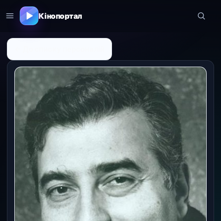
Кінопортал
← До списку персоналій