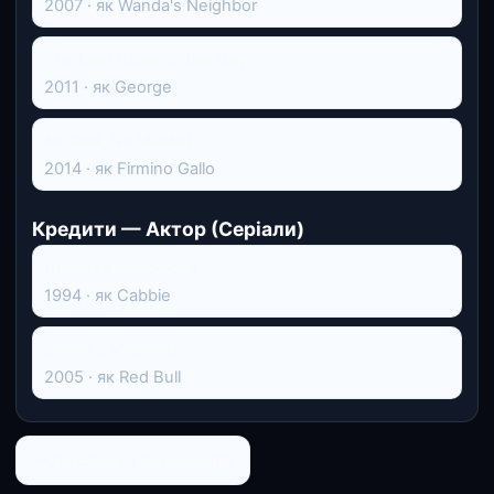
2007 · як Wanda's Neighbor
The Last Rites of Joe May
2011 · як George
No God, No Master
2014 · як Firmino Gallo
Кредити — Актор (Серіали)
Швидка допомога
1994 · як Cabbie
Втеча з в'язниці
2005 · як Red Bull
← До списку персоналій