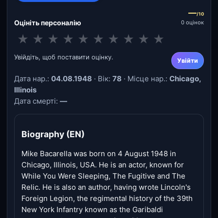
—
/10
Оцініть персоналію
0 оцінок
★
★
★
★
★
★
★
★
★
★
Увійдіть, щоб поставити оцінку.
Увійти
Дата нар.:
04.08.1948
· Вік:
78
· Місце нар.:
Chicago,
Illinois
Дата смерті:
—
Biography (EN)
Mike Bacarella was born on 4 August 1948 in
Chicago, Illinois, USA. He is an actor, known for
While You Were Sleeping, The Fugitive and The
Relic. He is also an author, having wrote Lincoln's
Foreign Legion, the regimental history of the 39th
New York Infantry known as the Garibaldi