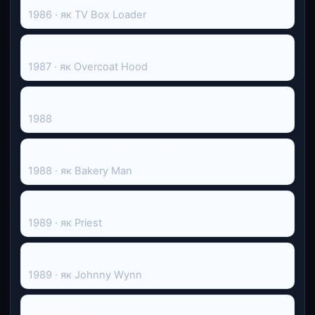
1986 · як TV Box Loader
Недоторканні
1987 · як Overcoat Hood
Retreads
1988
Яскраві вогні, велике місто
1988 · як Bakery Man
God's Will
1989 · як Priest
Вища ліга
1989 · як Johnny Wynn
The Package