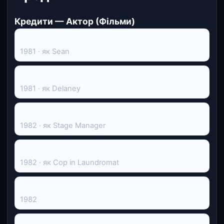
Кредити — Актор (Фільми)
On the Right Track
1981 · як Sean
Continental Divide
1981 · як Delaney
Who Am I This Time?
1982 · як Stage Manager
Things Are Tough All Over
1982 · як Cop in Laundromat
Will: G. Gordon Liddy
1982
Клас