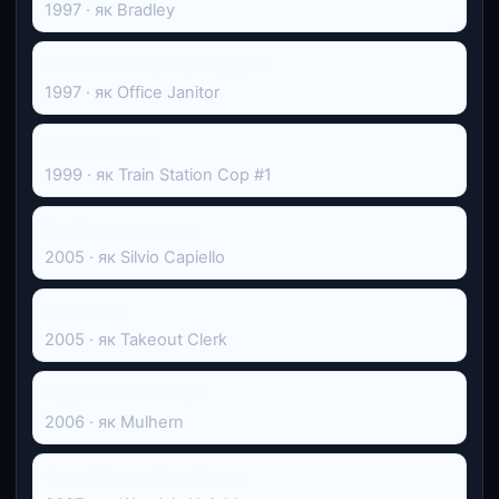
1997 · як Bradley
Весілля найкращого друга
1997 · як Office Janitor
Stir of Echoes
1999 · як Train Station Cop #1
Гра їхнього життя
2005 · як Silvio Capiello
Синоптик
2005 · як Takeout Clerk
Будинок біля озера
2006 · як Mulhern
Фред Клаус, брат Санти