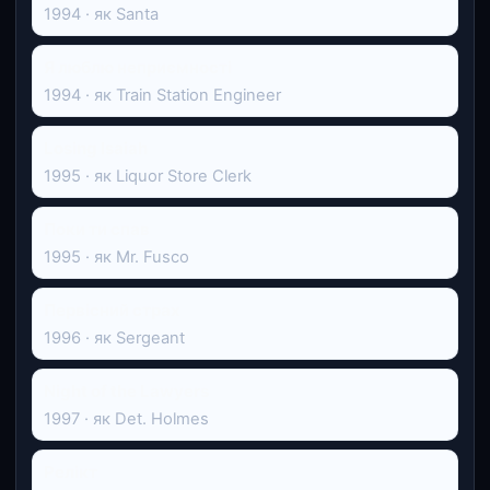
1994 · як Santa
Я люблю неприємності
1994 · як Train Station Engineer
Losing Isaiah
1995 · як Liquor Store Clerk
Поки ти спав
1995 · як Mr. Fusco
Первісний страх
1996 · як Sergeant
Night of the Lawyers
1997 · як Det. Holmes
Релікт