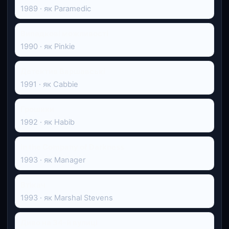
1989 · як Paramedic
Випадкові можливості
1990 · як Pinkie
Детектив Варшавські
1991 · як Cabbie
Грошики
1992 · як Habib
In the Company of Darkness
1993 · як Manager
Втікач
1993 · як Marshal Stevens
Диво на 34-й вулиці