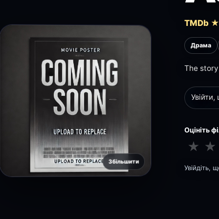
TMDb ★
Драма
The story 
Увійти,
Оцініть ф
★
★
Збільшити
Увійдіть, 