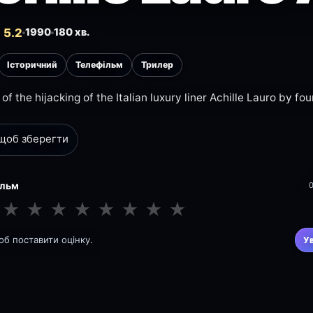
 5.2
1990
180 хв.
Історичний
Телефільм
Трилер
of the hijacking of the Italian luxury liner Achille Lauro by fou
 щоб зберегти
ільм
★
★
★
★
★
★
★
★
щоб поставити оцінку.
У