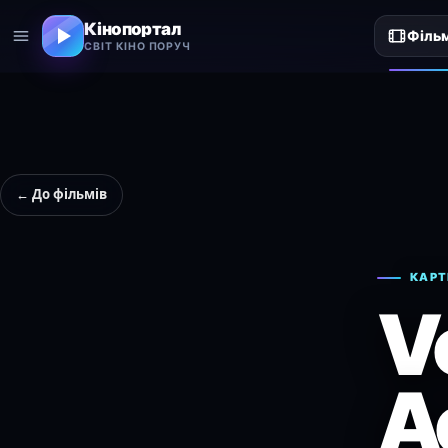
Кінопортал
Філь
СВІТ КІНО ПОРУЧ
← До фільмів
КАРТ
V
Ac