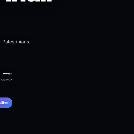
r Palestinians.
—
/10
0 оцінок
війти