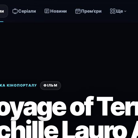
ми
Серіали
Новини
Прем’єри
Ще
КА КІНОПОРТАЛУ
ФІЛЬМ
oyage of Ter
hille Lauro 