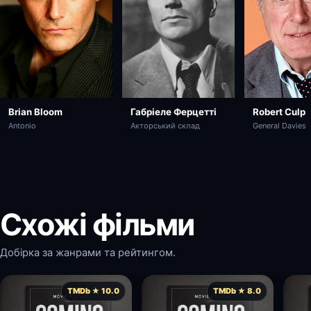
Robert Culp
Brian Bloom
Габріеле Ферцетті
General Davies
Antonio
Акторський склад
Схожі фільми
Добірка за жанрами та рейтингом.
TMDb ★ 10.0
TMDb ★ 8.0