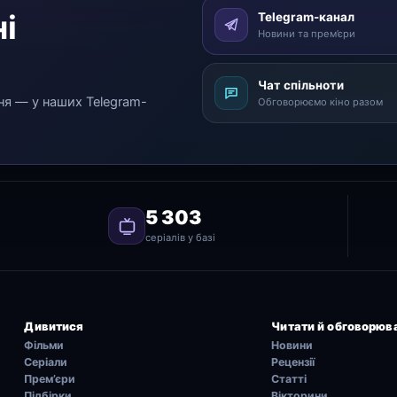
і
Telegram-канал
Новини та прем’єри
Чат спільноти
ня — у наших Telegram-
Обговорюємо кіно разом
5 303
серіалів у базі
Дивитися
Читати й обговорюв
Фільми
Новини
Серіали
Рецензії
Прем’єри
Статті
Підбірки
Вікторини