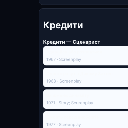
Кредити
Кредити — Сценарист
Здавайся або розплатися
1967 · Screenplay
Одного разу на Дикому Заході
1968 · Screenplay
За жменю динаміту
1971 · Story; Screenplay
Смерть серед айсбергів
1977 · Screenplay