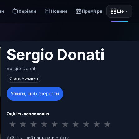
ми
Серіали
Новини
Прем’єри
Ще
Sergio Donati
Sergio Donati
Стать: Чоловіча
Увійти, щоб зберегти
Оцініть персоналію
★
★
★
★
★
★
★
★
★
★
Увійдіть, щоб поставити оцінку.