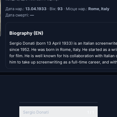
Дата нар.:
13.04.1933
· Вік:
93
· Місце нар.:
Rome, Italy
Дата смерті:
—
Biography (EN)
Sergio Donati (born 13 April 1933) is an Italian screenwrit
since 1952. He was born in Rome, Italy. He started as a w
for film. He is well known for his collaboration with Itali
him to take up screenwriting as a full-time career, and wit
Sergio Donati
1 / 1