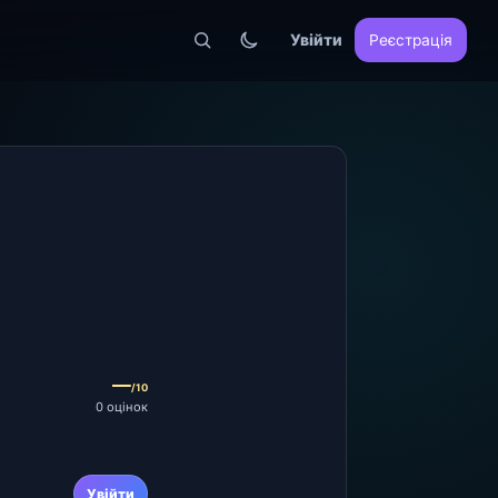
Увійти
Реєстрація
—
/10
0 оцінок
Увійти