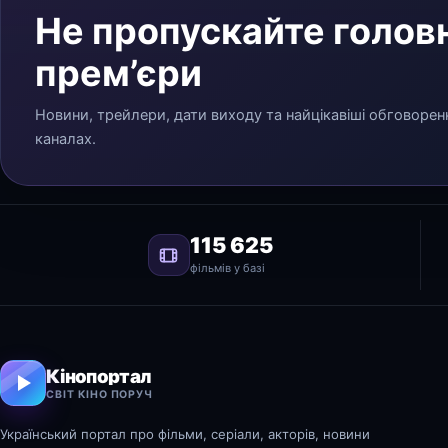
Не пропускайте головн
прем’єри
Новини, трейлери, дати виходу та найцікавіші обговорен
каналах.
115 625
фільмів у базі
Кінопортал
СВІТ КІНО ПОРУЧ
Український портал про фільми, серіали, акторів, новини