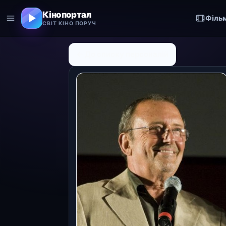
Кінопортал
Філь
СВІТ КІНО ПОРУЧ
← До списку персоналій