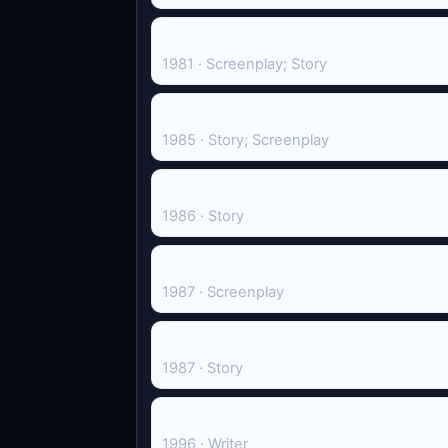
Бадді їде на Захід
1981 · Screenplay; Story
Касабланка, Касабланка
1985 · Story; Screenplay
Без компромісів
1986 · Story
Лють
1987 · Screenplay
Ренегат
1987 · Story
Північна зірка
1996 · Writer