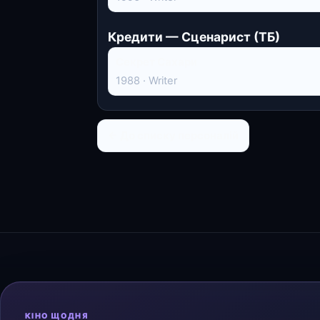
Кредити — Сценарист (ТБ)
Секрет Сахари
1988 · Writer
← До списку персоналій
КІНО ЩОДНЯ