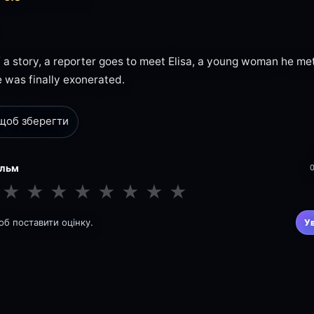
f a story, a reporter goes to meet Elisa, a young woman he met
 was finally exonerated.
 щоб зберегти
ільм
★
★
★
★
★
★
★
★
щоб поставити оцінку.
У