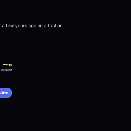
 a few years ago on a trial on
—
/10
0 оцінок
війти