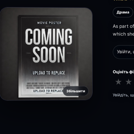
Драма
As part o
which she
Увійти,
Оцініть ф
★
★
Збільшити
Увійдіть, 