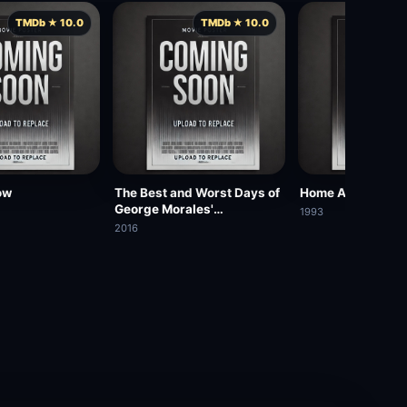
TMDb ★ 10.0
TMDb ★ 10.0
TMD
ow
The Best and Worst Days of
Home Away from
George Morales'
1993
Unnaturally Long Life
2016