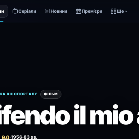
ми
Серіали
Новини
Прем’єри
Ще
КА КІНОПОРТАЛУ
ФІЛЬМ
ifendo il mi
 9.0
1956
83 хв.