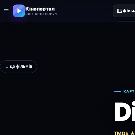
Кінопортал
Філь
СВІТ КІНО ПОРУЧ
← До фільмів
КАРТ
D
TMDb ★