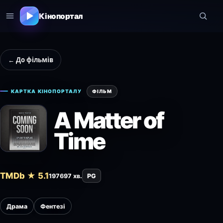
Кінопортал
← До фільмів
КАРТКА КІНОПОРТАЛУ
ФІЛЬМ
A Matter of
Time
TMDb ★ 5.1
1976
97 хв.
PG
Драма
Фентезі