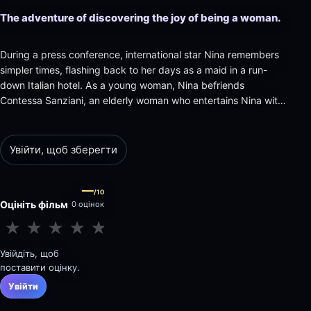
The adventure of discovering the joy of being a woman.
During a press conference, international star Nina remembers
simpler times, flashing back to her days as a maid in a run-
down Italian hotel. As a young woman, Nina befriends
Contessa Sanziani, an elderly woman who entertains Nina with
memories of her vibrant, wealthy life with Count Sanziani.
Inspired by her tales of success, young Nina fantasizes about
her…
Увійти, щоб зберегти
—
/10
Оцініть фільм
0 оцінок
★
★
★
★
★
★
★
★
★
★
Увійдіть, щоб
поставити оцінку.
Увійти