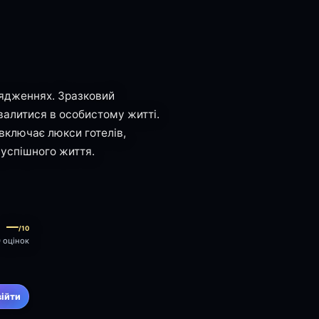
рядженнях. Зразковий
валитися в особистому житті.
 включає люкси готелів,
 успішного життя.
—
/10
0 оцінок
війти