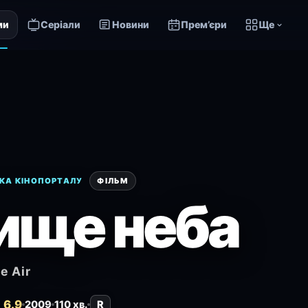
ми
Серіали
Новини
Прем’єри
Ще
КА КІНОПОРТАЛУ
ФІЛЬМ
ище неба
he Air
 6.9
2009
110 хв.
R