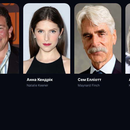
Анна Кендрік
Сем Елліотт
Natalie Keener
Maynard Finch