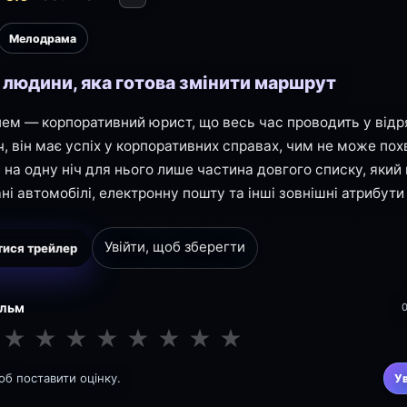
Мелодрама
я людини, яка готова змінити маршрут
нем — корпоративний юрист, що весь час проводить у від
, він має успіх у корпоративних справах, чим не може пох
 на одну ніч для нього лише частина довгого списку, який
ні автомобілі, електронну пошту та інші зовнішні атрибути
Увійти, щоб зберегти
ися трейлер
ільм
★
★
★
★
★
★
★
★
щоб поставити оцінку.
У