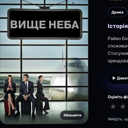
Драма
Історі
Райан Бі
споживач
Стосунки
орендова
▶ Дивит
Оцініть ф
★
★
Збільшити
Увійдіть, 