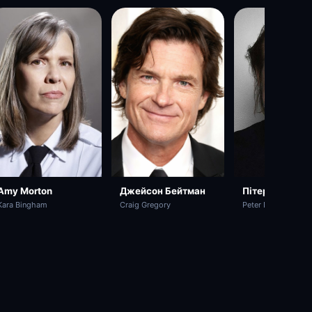
Amy Morton
Пітер Стормар
Джейсон Бейтман
Kara Bingham
Peter Norton
Craig Gregory