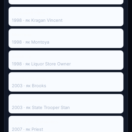
Нульовий ефект
1998 · як Kragan Vincent
Монтана
1998 · як Montoya
Break Up
1998 · як Liquor Store Owner
Rapid Exchange
2003 · як Brooks
Lost Junction
2003 · як State Trooper Stan
Last of the Romantics
2007 · як Priest