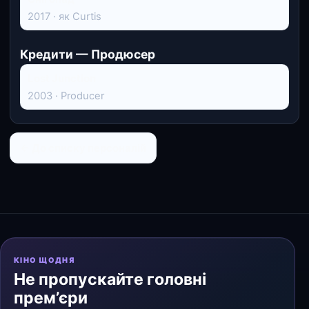
2017 · як Curtis
Кредити — Продюсер
Lost Junction
2003 · Producer
← До списку персоналій
КІНО ЩОДНЯ
Не пропускайте головні
прем’єри