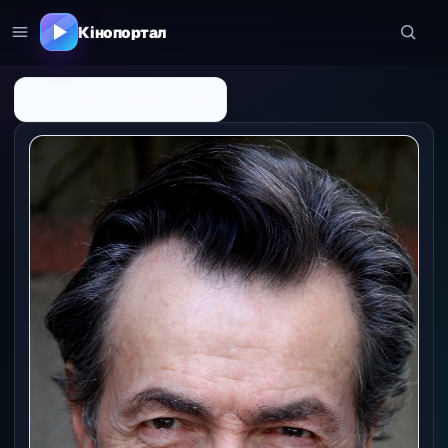
Кінопортал
← До списку персоналій