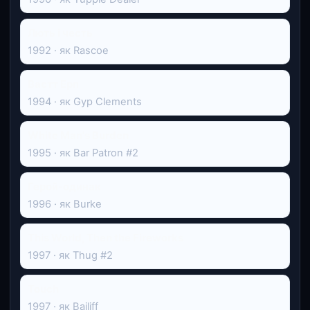
Лють і честь
1992 · як Rascoe
Ваєтт Ерп
1994 · як Gyp Clements
White Man's Burden
1995 · як Bar Patron #2
Герой-одинак
1996 · як Burke
This World, Then the Fireworks
1997 · як Thug #2
Touch
1997 · як Bailiff