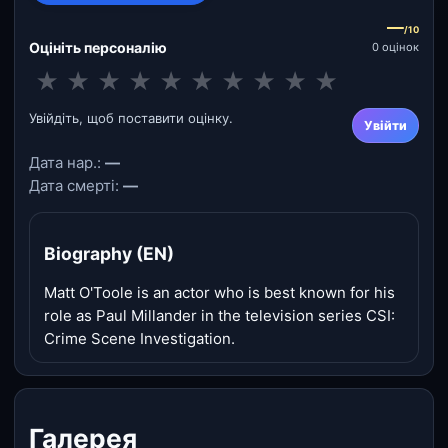
—
/10
Оцініть персоналію
0 оцінок
★
★
★
★
★
★
★
★
★
★
Увійдіть, щоб поставити оцінку.
Увійти
Дата нар.:
—
Дата смерті:
—
Biography (EN)
Matt O'Toole is an actor who is best known for his
role as Paul Millander in the television series CSI:
Crime Scene Investigation.
Галерея