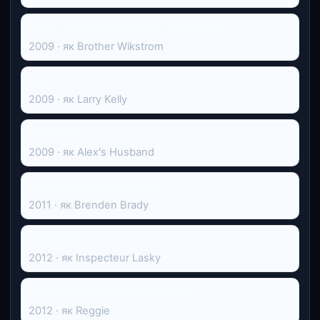
The Next Race: The Remote Viewings
2009 · як Brother Wikstrom
Генії
2009 · як Larry Kelly
Вище неба
2009 · як Alex's Husband
Атлант розправив плечі
2011 · як Brenden Brady
Захисник
2012 · як Inspecteur Lasky
Tim and Eric's Billion Dollar Movie
2012 · як Reggie