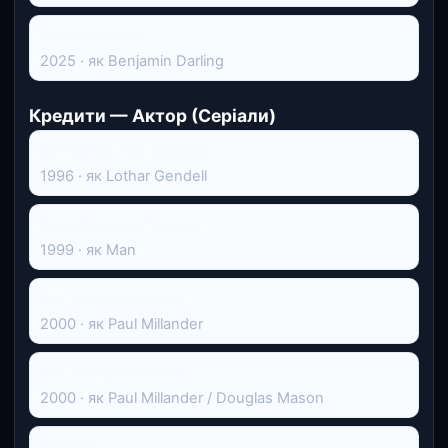
A Bloody Mess
2025 · як Benjamin Darling
Кредити — Актор (Серіали)
Детектив Неш Бріджес
1996 · як Lothar Gendell
Космічні хрестоносці
1999 · як Man
CSI: Місце злочину
2000 · як Paul Millander
CSI: Місце злочину
2000 · як Paul Millander / Douglas Mason
Снігопад