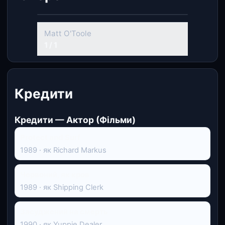
Matt O'Toole
1 / 1
Кредити
Кредити — Актор (Фільми)
Protect and Surf
1989 · як Richard Markus
Червоний, як кров
1989 · як Shipping Clerk
Засуджений на смерть
1990 · як Yuppie Dealer