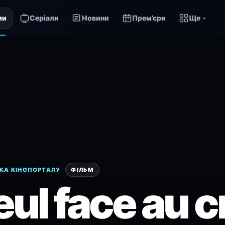
ми
Серіали
Новини
Прем’єри
Ще
КА КІНОПОРТАЛУ
ФІЛЬМ
eul face au 