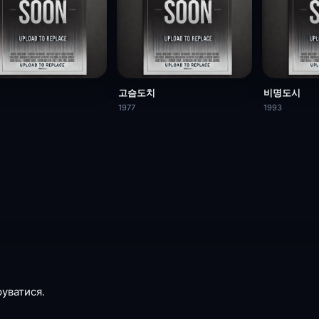
고슴도치
비명도시
1977
1993
руватися.