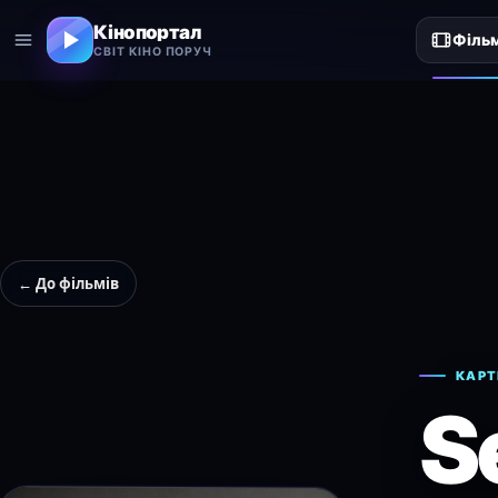
Кінопортал
Філь
СВІТ КІНО ПОРУЧ
← До фільмів
КАРТ
S