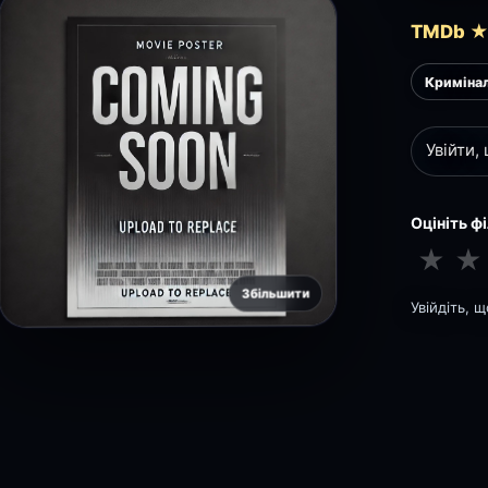
TMDb ★
Криміна
Увійти,
Оцініть ф
★
★
Збільшити
Увійдіть, 