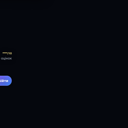
—
/10
0 оцінок
війти