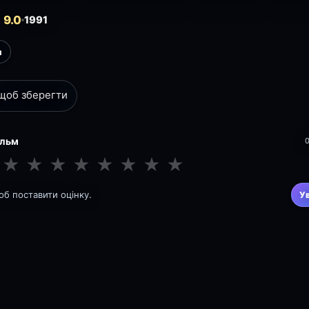
 9.0
1991
л
 щоб зберегти
ільм
★
★
★
★
★
★
★
★
щоб поставити оцінку.
У