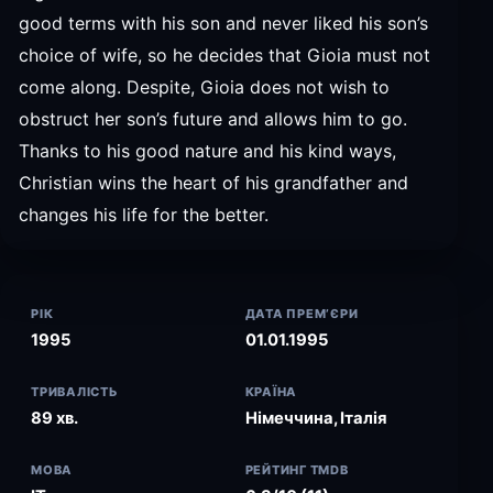
good terms with his son and never liked his son’s
choice of wife, so he decides that Gioia must not
come along. Despite, Gioia does not wish to
obstruct her son’s future and allows him to go.
Thanks to his good nature and his kind ways,
Christian wins the heart of his grandfather and
changes his life for the better.
РІК
ДАТА ПРЕМ’ЄРИ
1995
01.01.1995
ТРИВАЛІСТЬ
КРАЇНА
89 хв.
Німеччина, Італія
МОВА
РЕЙТИНГ TMDB