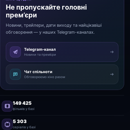
Не пропускайте головні
прем’єри
Новини, трейлери, дати виходу та найцікавіші
обговорення — у наших Telegram-каналах.
Telegram-канал
Новини та прем’єри
Чат спільноти
Обговорюємо кіно разом
149 425
фільмів у базі
5 303
серіалів у базі