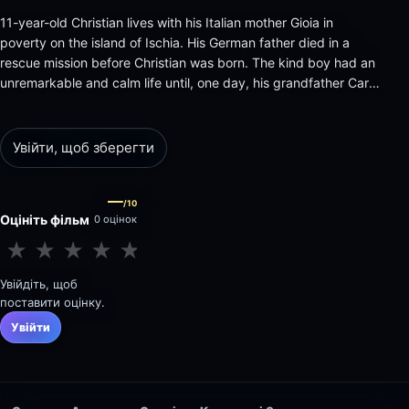
11-year-old Christian lives with his Italian mother Gioia in
poverty on the island of Ischia. His German father died in a
rescue mission before Christian was born. The kind boy had an
unremarkable and calm life until, one day, his grandfather Carl
Schneibel finds him. Schneibel is a wealthy businessman who
had never seen Christian before. Since the old lonel…
Увійти, щоб зберегти
—
/10
Оцініть фільм
0 оцінок
★
★
★
★
★
★
★
★
★
★
Увійдіть, щоб
поставити оцінку.
Увійти