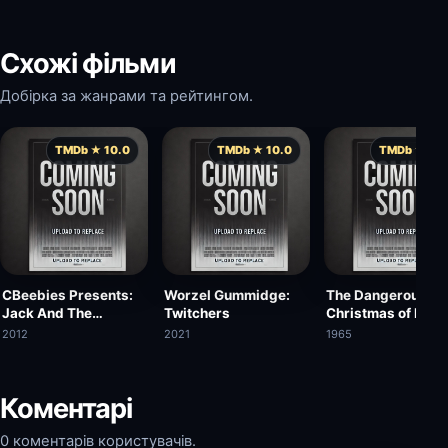
Схожі фільми
Добірка за жанрами та рейтингом.
TMDb ★ 10.0
TMDb ★ 10.0
TMDb ★ 10.
CBeebies Presents:
Worzel Gummidge:
The Dangerous
Jack And The
Twitchers
Christmas of Red
Beanstalk
Riding Hood
2012
2021
1965
Коментарі
0 коментарів користувачів.