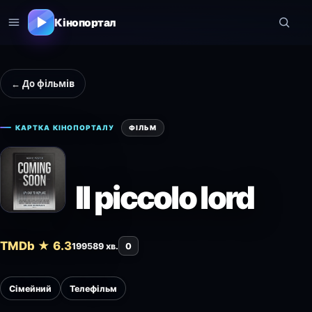
Кінопортал
← До фільмів
КАРТКА КІНОПОРТАЛУ
ФІЛЬМ
Il piccolo lord
TMDb ★ 6.3
1995
89 хв.
0
Сімейний
Телефільм