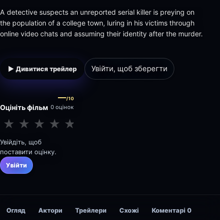
A detective suspects an unreported serial killer is preying on
the population of a college town, luring in his victims through
online video chats and assuming their identity after the murder.
Увійти, щоб зберегти
▶ Дивитися трейлер
—
/10
Оцініть фільм
0 оцінок
★
★
★
★
★
★
★
★
★
★
Увійдіть, щоб
поставити оцінку.
Увійти
Огляд
Актори
Трейлери
Схожі
Коментарі
0