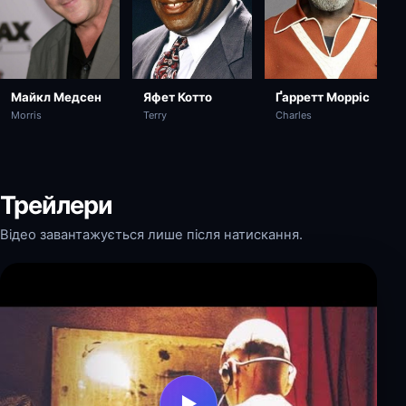
Майкл Медсен
Яфет Котто
Ґарретт Морріс
Morris
Terry
Charles
Трейлери
Відео завантажується лише після натискання.
▶