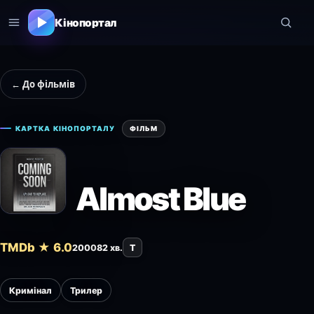
Кінопортал
← До фільмів
КАРТКА КІНОПОРТАЛУ
ФІЛЬМ
Almost Blue
TMDb ★ 6.0
2000
82 хв.
T
Кримінал
Трилер