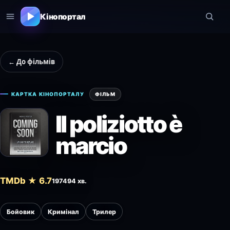
Кінопортал
← До фільмів
КАРТКА КІНОПОРТАЛУ
ФІЛЬМ
Il poliziotto è
marcio
TMDb ★ 6.7
1974
94 хв.
Бойовик
Кримінал
Трилер