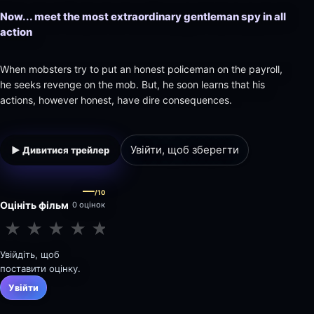
Now... meet the most extraordinary gentleman spy in all
action
When mobsters try to put an honest policeman on the payroll,
he seeks revenge on the mob. But, he soon learns that his
actions, however honest, have dire consequences.
Увійти, щоб зберегти
▶ Дивитися трейлер
—
/10
Оцініть фільм
0 оцінок
★
★
★
★
★
★
★
★
★
★
Увійдіть, щоб
поставити оцінку.
Увійти