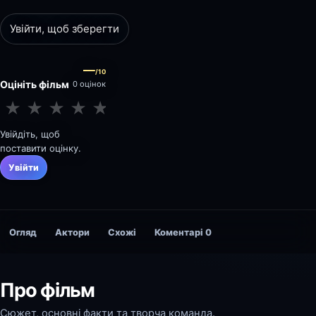
Увійти, щоб зберегти
—
/10
Оцініть фільм
0 оцінок
★
★
★
★
★
★
★
★
★
★
Увійдіть, щоб
поставити оцінку.
Увійти
Огляд
Актори
Схожі
Коментарі
0
Про фільм
Сюжет, основні факти та творча команда.