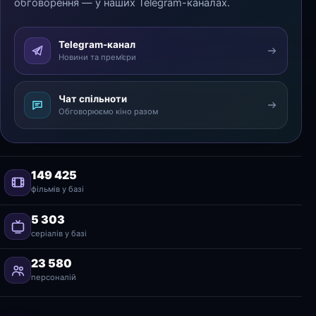
обговорення — у наших Telegram-каналах.
Telegram-канал
Новини та прем’єри
Чат спільноти
Обговорюємо кіно разом
149 425
фільмів у базі
5 303
серіалів у базі
23 580
персоналій