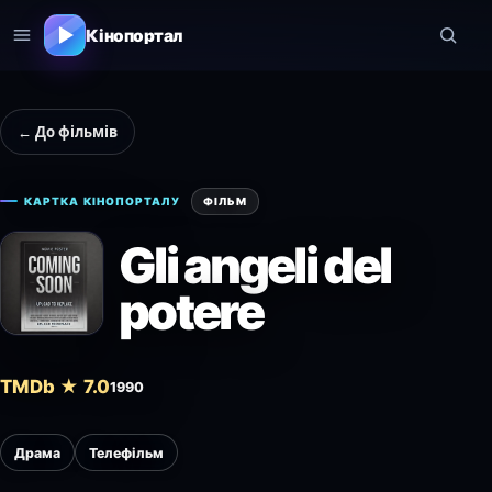
Кінопортал
← До фільмів
КАРТКА КІНОПОРТАЛУ
ФІЛЬМ
Gli angeli del
potere
TMDb ★ 7.0
1990
Драма
Телефільм