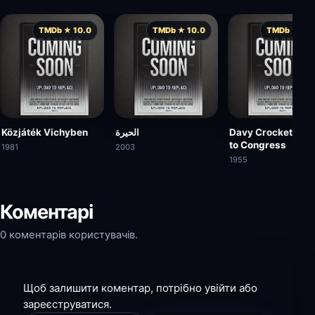
TMDb ★ 10.0
TMDb ★ 10.0
TMDb ★ 10.
Közjáték Vichyben
الحيرة
Davy Crockett Go
to Congress
1981
2003
1955
Коментарі
0 коментарів користувачів.
Щоб залишити коментар, потрібно увійти або
зареєструватися.