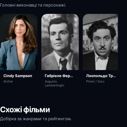
Головні виконавці та персонажі.
Cindy Sampson
Габріеле Ферцетті
Леопольдо Трієсте
Archer
Augusto
Priest / Guru
Lambertinghi
Схожі фільми
Добірка за жанрами та рейтингом.