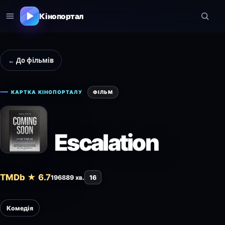
Кінопортал
← До фільмів
КАРТКА КІНОПОРТАЛУ
ФІЛЬМ
Escalation
TMDb ★ 6.7
1968
89 хв.
16
Комедія