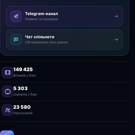
Telegram-канал
Новини та прем’єри
Чат спільноти
Обговорюємо кіно разом
149 425
фільмів у базі
5 303
серіалів у базі
23 580
персоналій