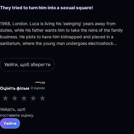
They tried to turn him into a sexual square!
1968, London. Luca is living his 'swinging' years away from
duties, while his father wants him to take the reins of the family
business. He plots to have him kidnapped and placed in a
sanitarium, where the young man undergoes electroshock
therapy until 'normalised'. Luca is then made to marry a woman
who is actually a psychiatrist hired to turn him into a pe…
Увійти, щоб зберегти
—
/10
Оцініть фільм
0 оцінок
★
★
★
★
★
★
★
★
★
★
Увійдіть, щоб
поставити оцінку.
Увійти