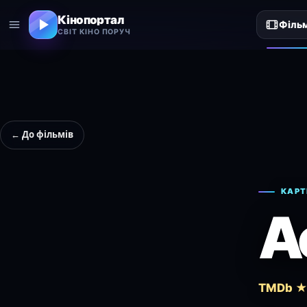
Кінопортал
Філь
СВІТ КІНО ПОРУЧ
← До фільмів
КАРТ
A
TMDb ★