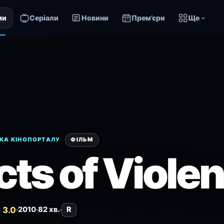
ми
Серіали
Новини
Прем’єри
Ще
КА КІНОПОРТАЛУ
ФІЛЬМ
cts of Viole
 3.0
2010
82 хв.
R