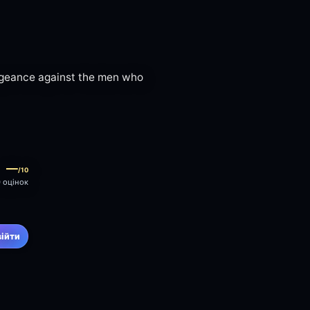
geance against the men who
—
/10
0 оцінок
війти