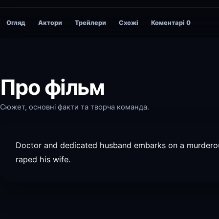
Огляд
Актори
Трейлери
Схожі
Коментарі
0
Про фільм
Сюжет, основні факти та творча команда.
Doctor and dedicated husband embarks on a murderou
raped his wife.