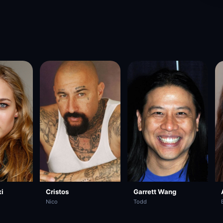
Cristos
Garrett Wang
і
Nico
Todd