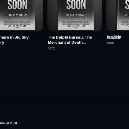
mare in Big Sky
The Delphi Bureau: The
慾燄濃情
ry
Merchant of Death
1988
Assignment
1972
руватися.