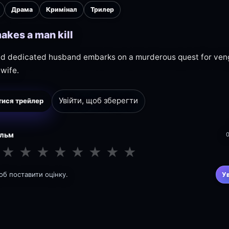
Драма
Кримінал
Трилер
akes a man kill
nd dedicated husband embarks on a murderous quest for ven
 wife.
Увійти, щоб зберегти
ися трейлер
ільм
★
★
★
★
★
★
★
★
щоб поставити оцінку.
У