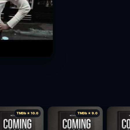
TMDb ★ 10.0
TMDb ★ 9.0