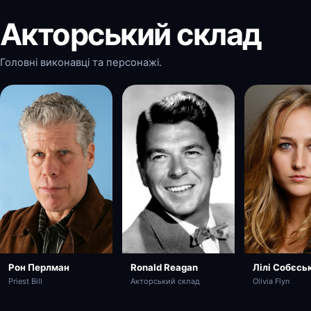
Акторський склад
Головні виконавці та персонажі.
Рон Перлман
Ronald Reagan
Лілі Собєськ
Priest Bill
Акторський склад
Olivia Flyn