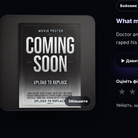
Бойовик
What m
Doctor a
raped his
▶ Дивит
Оцініть ф
★
★
Збільшити
Увійдіть, 