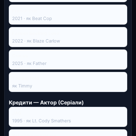
French Exit
2021 · як Beat Cop
Farmer Seeking Love
2022 · як Blaze Carlow
Crocus
2025 · як Father
The Big Fold
як Timmy
Кредити — Актор (Серіали)
JAG
1995 · як Lt. Cody Smathers
Всі жінки — відьми