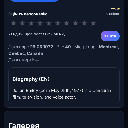
—
/10
Оцініть персоналію
0 оцінок
★
★
★
★
★
★
★
★
★
★
Увійдіть, щоб поставити оцінку.
Увійти
Дата нар.:
25.05.1977
· Вік:
49
· Місце нар.:
Montreal,
Quebec, Canada
Дата смерті:
—
Biography (EN)
Julian Bailey (born May 25th, 1977) is a Canadian
film, television, and voice actor.
Галерея