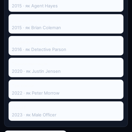
2015 · як Agent Hayes
Більше ніж мистецтво
2015 · як Brian Coleman
Справжній детектив
2016 · як Detective Parson
Трансплантація
2020 · як Justin Jensen
Три сосни
2022 · як Peter Morrow
План Б
2023 · як Male Officer