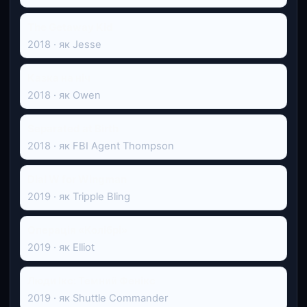
The Getaway Kid
2018 · як Jesse
Казка на ніч
2018 · як Owen
Separated at Birth
2018 · як FBI Agent Thompson
Dial W for Wingman
2019 · як Tripple Bling
Операція «Колібрі»
2019 · як Elliot
Люди Ікс: Темний Фенікс
2019 · як Shuttle Commander