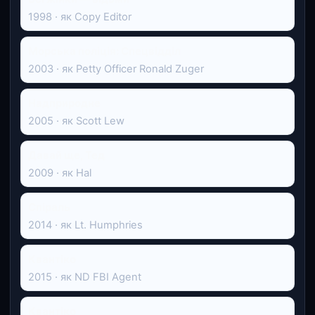
1998 · як Copy Editor
Морська поліція: Спецвідділ
2003 · як Petty Officer Ronald Zuger
Надприродне
2005 · як Scott Lew
Давай ще, Тед
2009 · як Hal
Спіраль
2014 · як Lt. Humphries
Квантіко
2015 · як ND FBI Agent
Квантіко