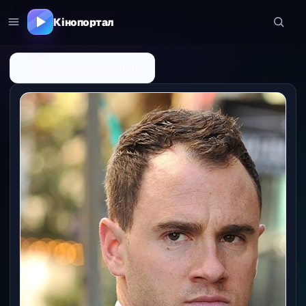
Кінопортал
← До списку персоналій