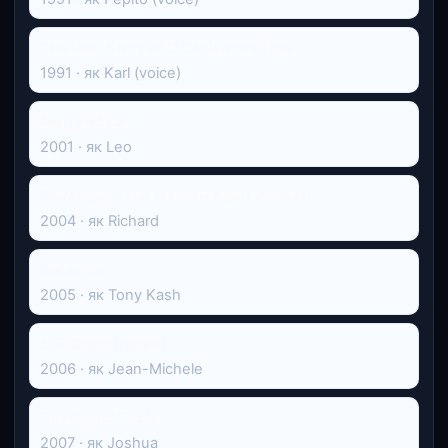
The Real Story of O Christmas Tree
1991 · як Karl (voice)
Man and Cat
2001 · як Leo
Revenge of the Middle-Aged Woman
2004 · як Richard
Betaville
2005 · як Tony Kash
S.S. Doomtrooper
2006 · як Jean-Michele
Death and Taxis
2007 · як Joshua