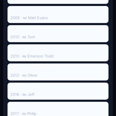
Sarah's Choice
2009 · як Matt Evans
Acts of Violence
2010 · як Tom
Meeting Spencer
2010 · як Emerson Todd
A Bride for Christmas
2012 · як Oliver
The History of Love
2016 · як Jeff
Gone
2017 · як Philip