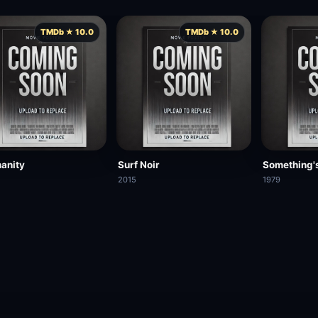
TMDb ★ 10.0
TMDb ★ 10.0
anity
Surf Noir
Something'
2015
1979