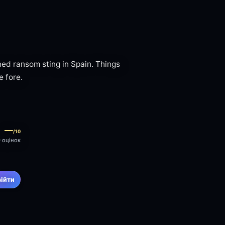
nned ransom sting in Spain. Things
e fore.
—
/10
0 оцінок
війти