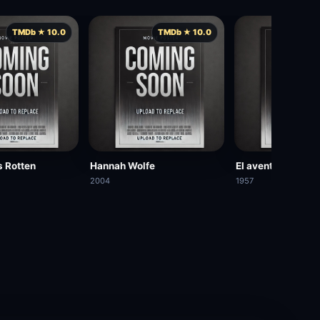
TMDb ★ 10.0
TMDb ★ 10.0
TMD
s Rotten
Hannah Wolfe
El aventurero
2004
1957