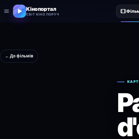
Кінопортал
Філь
СВІТ КІНО ПОРУЧ
← До фільмів
КАРТ
P
d