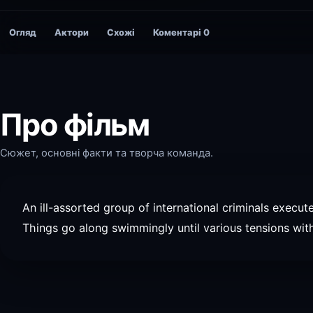
Огляд
Актори
Схожі
Коментарі
0
Про фільм
Сюжет, основні факти та творча команда.
An ill-assorted group of international criminals execut
Things go along swimmingly until various tensions wit