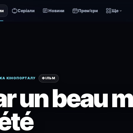
ми
Серіали
Новини
Прем’єри
Ще
КА КІНОПОРТАЛУ
ФІЛЬМ
ar un beau m
'été