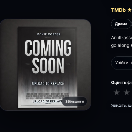
TMDb ★
Драма
An ill-as
go along 
Увійти,
Оцініть ф
★
★
Збільшити
Увійдіть, 