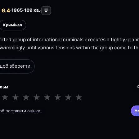
 6.4
1965
109 хв.
U
Кримінал
sorted group of international criminals executes a tightly-pla
swimmingly until various tensions within the group come to th
 щоб зберегти
ільм
★
★
★
★
★
★
★
★
щоб поставити оцінку.
У