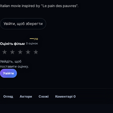
Italian movie inspired by "Le pain des pauvres".
Увійти, щоб зберегти
—
/10
Оцініть фільм
0 оцінок
★
★
★
★
★
★
★
★
★
★
Увійдіть, щоб
поставити оцінку.
Увійти
Огляд
Актори
Схожі
Коментарі
0