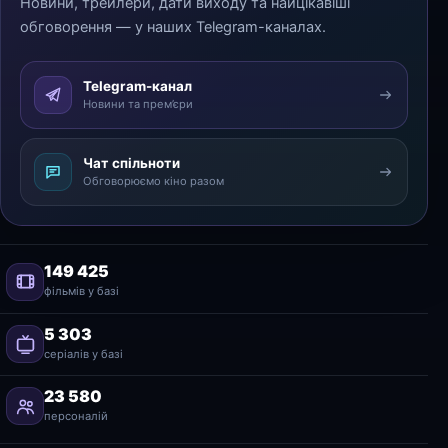
Новини, трейлери, дати виходу та найцікавіші
обговорення — у наших Telegram-каналах.
Telegram-канал
Новини та прем’єри
Чат спільноти
Обговорюємо кіно разом
149 425
фільмів у базі
5 303
серіалів у базі
23 580
персоналій