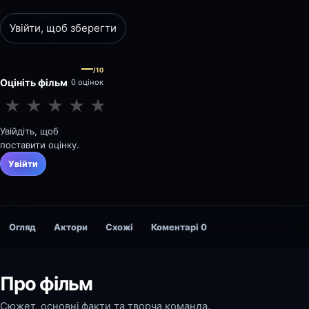
Увійти, щоб зберегти
—
/10
Оцініть фільм
0 оцінок
★
★
★
★
★
★
★
★
★
★
Увійдіть, щоб
поставити оцінку.
Увійти
Огляд
Актори
Схожі
Коментарі
0
Про фільм
Сюжет, основні факти та творча команда.