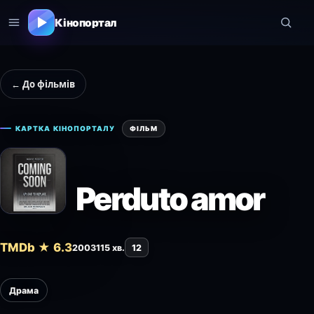
Кінопортал
← До фільмів
КАРТКА КІНОПОРТАЛУ
ФІЛЬМ
Perduto amor
TMDb ★ 6.3
2003
115 хв.
12
Драма