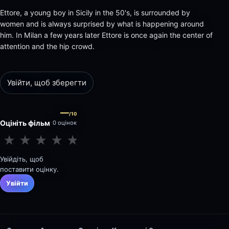
Ettore, a young boy in Sicily in the 50's, is surrounded by
women and is always surprised by what is happening around
him. In Milan a few years later Ettore is once again the center of
attention and the hip crowd.
Увійти, щоб зберегти
—
/10
Оцініть фільм
0 оцінок
★
★
★
★
★
★
★
★
★
★
Увійдіть, щоб
поставити оцінку.
Увійти