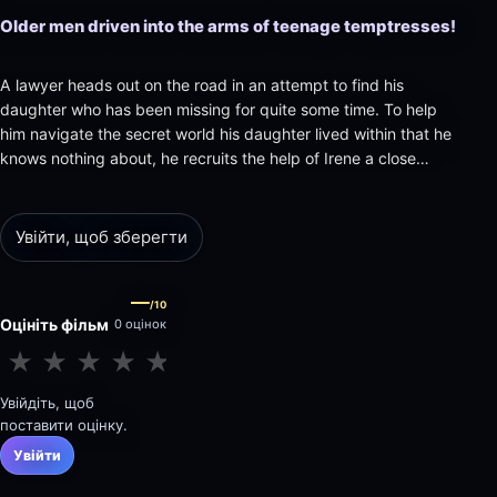
Older men driven into the arms of teenage temptresses!
A lawyer heads out on the road in an attempt to find his
daughter who has been missing for quite some time. To help
him navigate the secret world his daughter lived within that he
knows nothing about, he recruits the help of Irene a close
friend of his daughter's. But Irene has plans of her own.
Увійти, щоб зберегти
—
/10
Оцініть фільм
0 оцінок
★
★
★
★
★
★
★
★
★
★
Увійдіть, щоб
поставити оцінку.
Увійти