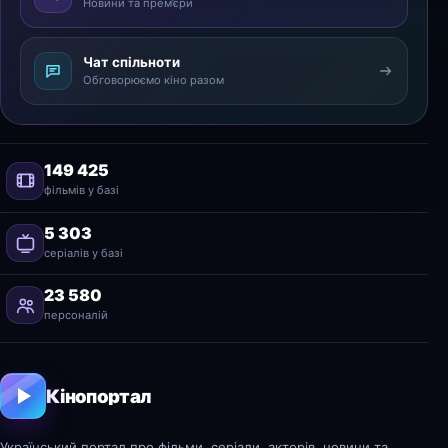
Новини та прем’єри
Чат спільноти
Обговорюємо кіно разом
149 425
фільмів у базі
5 303
серіалів у базі
23 580
персоналій
Кінопортал
Український портал про фільми, серіали, акторів, новини та