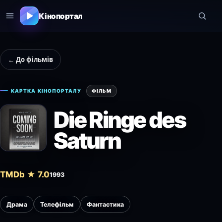
Кінопортал
← До фільмів
КАРТКА КІНОПОРТАЛУ
ФІЛЬМ
Die Ringe des
Saturn
TMDb ★ 7.0
1993
Драма
Телефільм
Фантастика