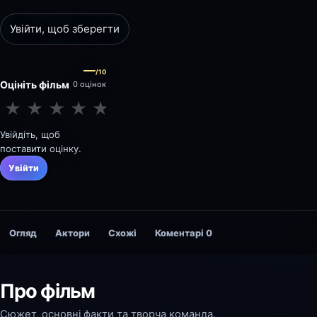
Увійти, щоб зберегти
—
/10
Оцініть фільм
0 оцінок
★
★
★
★
★
★
★
★
★
★
Увійдіть, щоб
поставити оцінку.
Увійти
Огляд
Актори
Схожі
Коментарі
0
Про фільм
Сюжет, основні факти та творча команда.