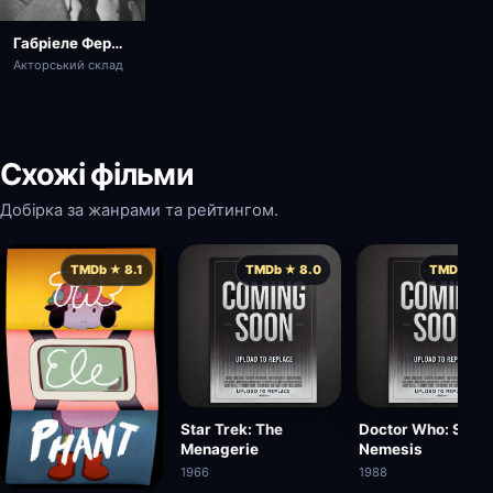
Габріеле Ферцетті
Акторський склад
Схожі фільми
Добірка за жанрами та рейтингом.
TMDb ★ 8.1
TMDb ★ 8.0
TMDb ★ 7.
Star Trek: The
Doctor Who: Silve
Menagerie
Nemesis
1966
1988