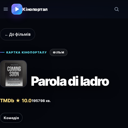
Кінопортал
← До фільмів
КАРТКА КІНОПОРТАЛУ
ФІЛЬМ
Parola di ladro
TMDb ★ 10.0
1957
98 хв.
Комедія