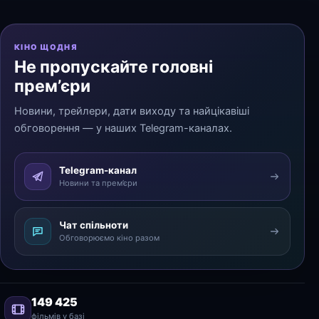
КІНО ЩОДНЯ
Не пропускайте головні
прем’єри
Новини, трейлери, дати виходу та найцікавіші
обговорення — у наших Telegram-каналах.
Telegram-канал
Новини та прем’єри
Чат спільноти
Обговорюємо кіно разом
149 425
фільмів у базі