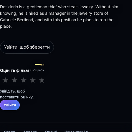
Desiderio is a gentleman thief who steals jewelry. Without him
knowing, he is hired as a manager in the jewelry store of
Gabriele Bertinori, and with this position he plans to rob the
place.
Увійти, щоб зберегти
—
/10
Оцініть фільм
0 оцінок
★
★
★
★
★
★
★
★
★
★
Увійдіть, щоб
поставити оцінку.
Увійти