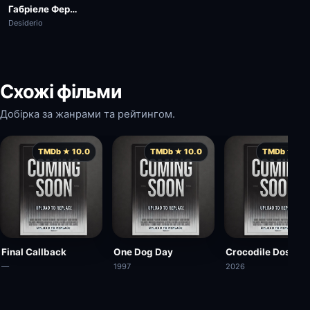
Габріеле Ферцетті
Desiderio
Схожі фільми
Добірка за жанрами та рейтингом.
TMDb ★ 10.0
TMDb ★ 10.0
TMDb ★ 10.
Final Callback
One Dog Day
Crocodile Dose
—
1997
2026