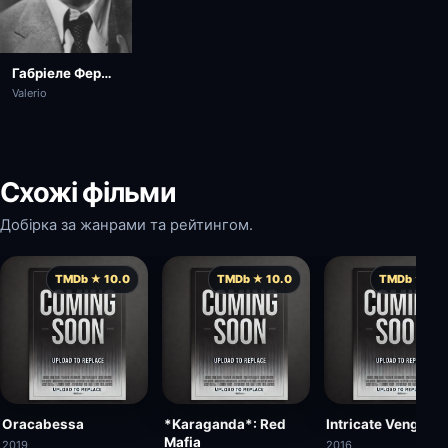
Габріеле Ферцетті
Valerio
Схожі фільми
Добірка за жанрами та рейтингом.
TMDb ★ 10.0
TMDb ★ 10.0
TMDb ★ 10.
Oracabessa
*Karaganda*: Red
Intricate Vengean
Mafia
2019
2016