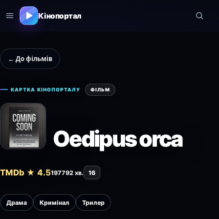
Кінопортал
← До фільмів
КАРТКА КІНОПОРТАЛУ
ФІЛЬМ
Oedipus orca
TMDb ★ 4.5
1977
92 хв.
16
Драма
Кримінал
Трилер