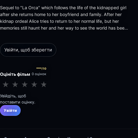
Sequel to "La Orca" which follows the life of the kidnapped girl
after she returns home to her boyfriend and family. After her
kidnap ordeal Alice tries to return to her normal life, but her
memories still haunt her and her way to see the world has been
changed forever.
Увійти, щоб зберегти
—
/10
Оцініть фільм
0 оцінок
★
★
★
★
★
★
★
★
★
★
Увійдіть, щоб
поставити оцінку.
Увійти