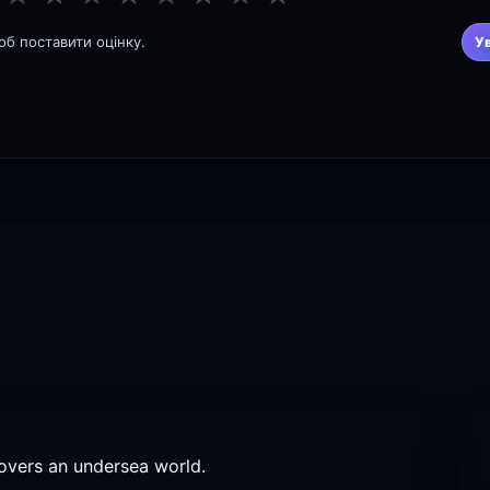
щоб поставити оцінку.
У
overs an undersea world.