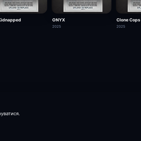
Kidnapped
ONYX
Clone Cops
2025
2025
руватися.