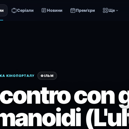
ми
Серіали
Новини
Прем’єри
Ще
КА КІНОПОРТАЛУ
ФІЛЬМ
ncontro con g
manoidi (L'u