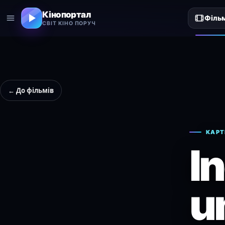
Кінопортал
Філь
СВІТ КІНО ПОРУЧ
← До фільмів
КАРТ
I
u