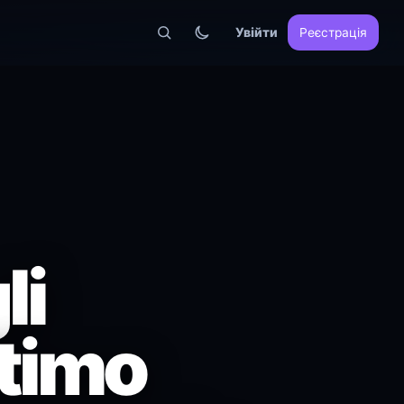
Увійти
Реєстрація
li
ltimo