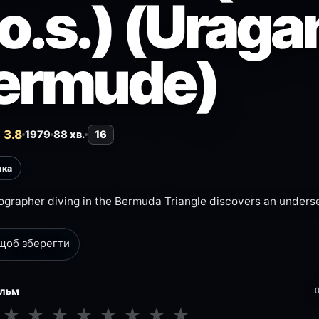
.o.s.) (Uraga
ermude)
 3.8
1979
88 хв.
16
ика
grapher diving in the Bermuda Triangle discovers an unders
 щоб зберегти
ільм
★
★
★
★
★
★
★
★