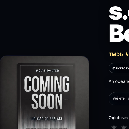
s
B
TMDb ★
Фантаст
An oceano
Увійти,
Оцініть ф
★
★