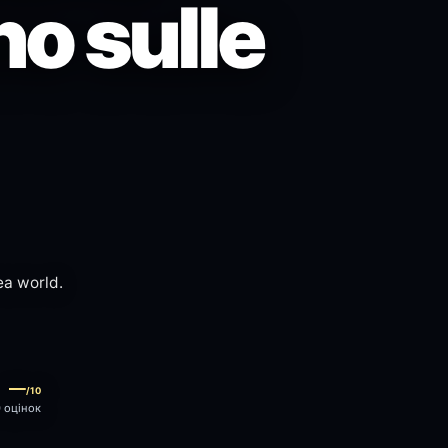
no sulle
ea world.
—
/10
0 оцінок