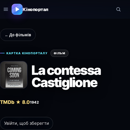
Кінопортал
← До фільмів
КАРТКА КІНОПОРТАЛУ
ФІЛЬМ
La contessa
Castiglione
TMDb ★ 8.0
1942
Увійти, щоб зберегти