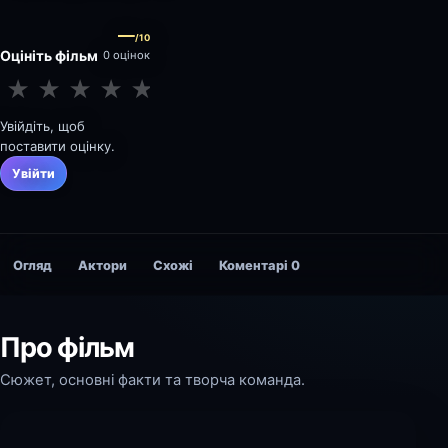
—
/10
Оцініть фільм
0 оцінок
★
★
★
★
★
★
★
★
★
★
Увійдіть, щоб
поставити оцінку.
Увійти
Огляд
Актори
Схожі
Коментарі
0
Про фільм
Сюжет, основні факти та творча команда.