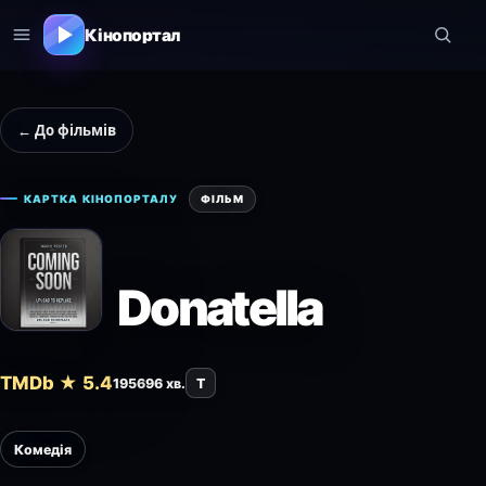
Кінопортал
← До фільмів
КАРТКА КІНОПОРТАЛУ
ФІЛЬМ
Donatella
TMDb ★ 5.4
1956
96 хв.
T
Комедія