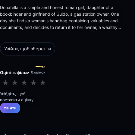
Donatella is a simple and honest roman girl, daughter of a
bookbinder and girlfriend of Guido, a gas station owner. One
day she finds a woman's handbag containing valuables and
documents, and decides to return it to her owner, a wealthy
American lady, who offers Donatella a job as a secretary as a
reward: she has to manage the lady's villa during her
absence…
Увійти, щоб зберегти
—
/10
Оцініть фільм
0 оцінок
★
★
★
★
★
★
★
★
★
★
Увійдіть, щоб
поставити оцінку.
Увійти