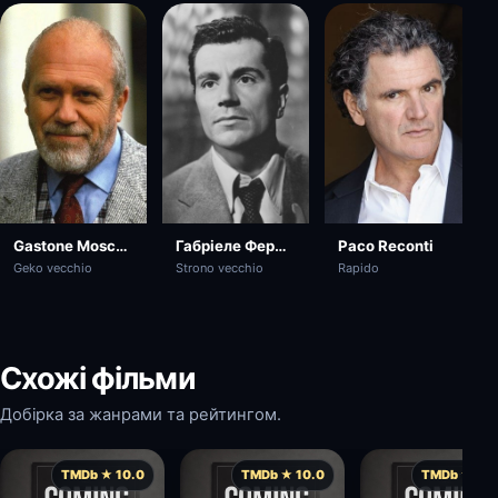
Gastone Moschin
Габріеле Ферцетті
Paco Reconti
Geko vecchio
Strono vecchio
Rapido
Схожі фільми
Добірка за жанрами та рейтингом.
TMDb ★ 10.0
TMDb ★ 10.0
TMDb ★ 10.