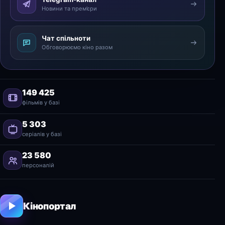
Новини та прем’єри
Чат спільноти
Обговорюємо кіно разом
149 425
фільмів у базі
5 303
серіалів у базі
23 580
персоналій
Кінопортал