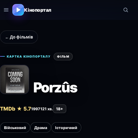
Кінопортал
← До фільмів
КАРТКА КІНОПОРТАЛУ
ФІЛЬМ
Porzûs
TMDb ★ 5.7
1997
121 хв.
18+
Військовий
Драма
Історичний