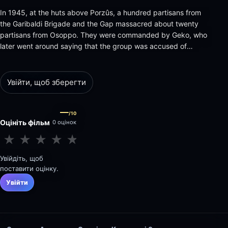
In 1945, at the huts above Porzûs, a hundred partisans from
the Garibaldi Brigade and the Gap massacred about twenty
partisans from Osoppo. They were commanded by Geko, who
later went around saying that the group was accused of
treason and collusion with the fascists, all to avoid
consequences. But at the end of the war, Storno, who had
escaped the massacre,…
Увійти, щоб зберегти
—
/10
Оцініть фільм
0 оцінок
★
★
★
★
★
★
★
★
★
★
Увійдіть, щоб
поставити оцінку.
Увійти