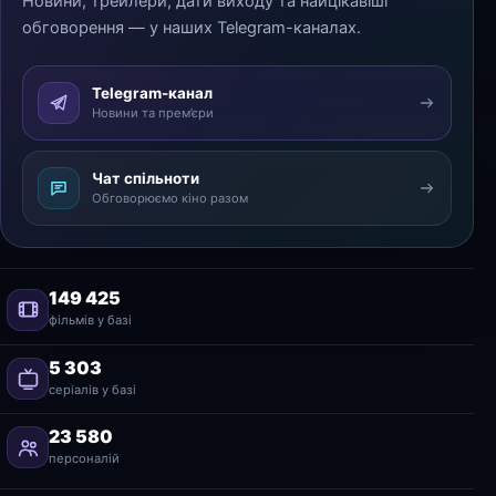
Новини, трейлери, дати виходу та найцікавіші
обговорення — у наших Telegram-каналах.
Telegram-канал
Новини та прем’єри
Чат спільноти
Обговорюємо кіно разом
149 425
фільмів у базі
5 303
серіалів у базі
23 580
персоналій