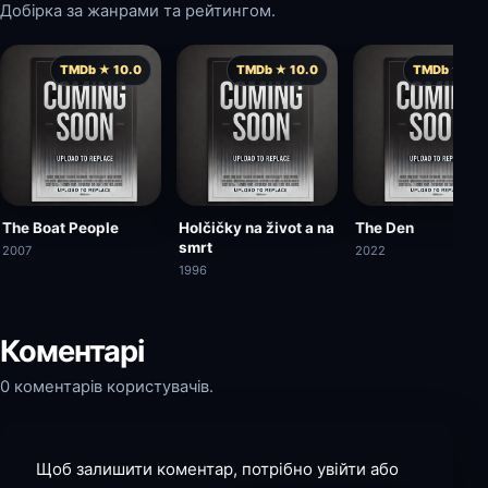
Добірка за жанрами та рейтингом.
TMDb ★ 10.0
TMDb ★ 10.0
TMDb ★ 10.
The Boat People
Holčičky na život a na
The Den
smrt
2007
2022
1996
Коментарі
0 коментарів користувачів.
Щоб залишити коментар, потрібно увійти або