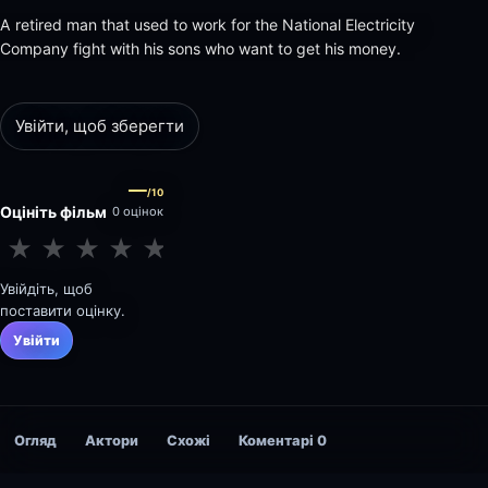
A retired man that used to work for the National Electricity
Company fight with his sons who want to get his money.
Увійти, щоб зберегти
—
/10
Оцініть фільм
0 оцінок
★
★
★
★
★
★
★
★
★
★
Увійдіть, щоб
поставити оцінку.
Увійти
Огляд
Актори
Схожі
Коментарі
0