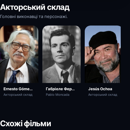
Акторський склад
Головні виконавці та персонажі.
Габріеле Ферцетті
Jesús Ochoa
Ernesto Gómez Cruz
Pablo Moncada
Акторський склад
Акторський склад
Схожі фільми