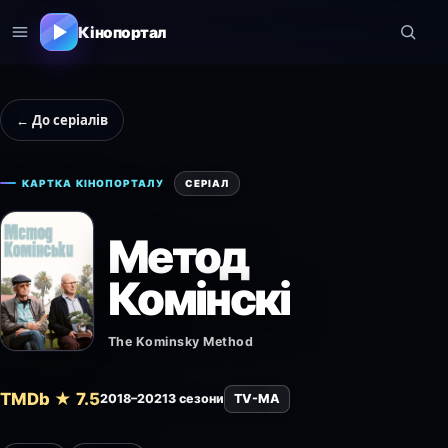
Кінопортал
← До серіалів
КАРТКА КІНОПОРТАЛУ
СЕРІАЛ
Метод
Комінскі
The Kominsky Method
TMDb ★ 7.5
2018–2021
3 сезони
TV-MA