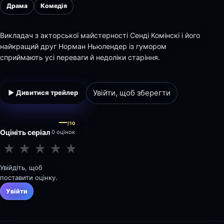
Драма
Комедія
Викладач з акторської майстерності Сенді Комінскі і його
найкращий друг Норман Ньюлендер із гумором
сприймають усі переваги й недоліки старіння.
Увійти, щоб зберегти
▶ Дивитися трейлер
—
/10
Оцініть серіал
0 оцінок
★
★
★
★
★
★
★
★
★
★
Увійдіть, щоб
поставити оцінку.
Увійти