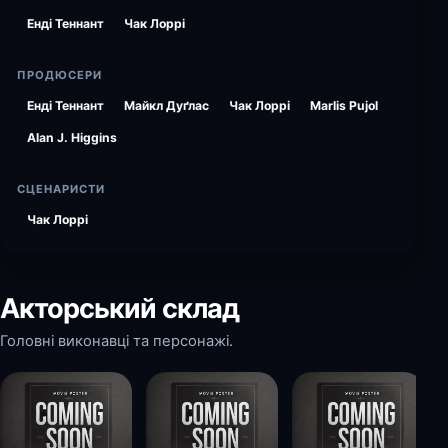
Енді Теннант
Чак Лоррі
ПРОДЮСЕРИ
Енді Теннант
Майкл Дуґлас
Чак Лоррі
Marlis Pujol
Alan J. Higgins
СЦЕНАРИСТИ
Чак Лоррі
Акторський склад
Головні виконавці та персонажі.