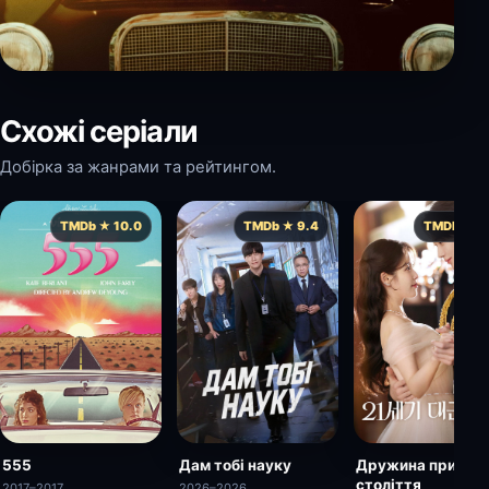
Схожі серіали
Добірка за жанрами та рейтингом.
TMDb ★ 10.0
TMDb ★ 9.4
TMDb ★ 9.
555
Дам тобі науку
Дружина принца 
століття
2017–2017
2026–2026