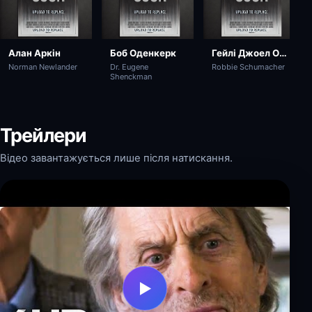
Алан Аркін
Боб Оденкерк
Гейлі Джоел Осмент
Norman Newlander
Dr. Eugene
Robbie Schumacher
Shenckman
Трейлери
Відео завантажується лише після натискання.
▶