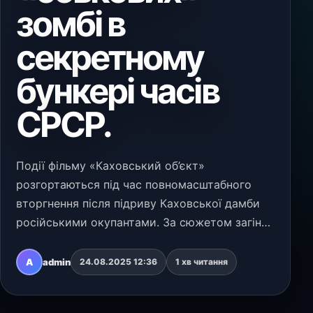
зомбі в
секретному
бункері часів
СРСР.
Події фільму «Каховський об’єкт»
розгортаються під час повномасштабного
вторгнення після підриву Каховської дамби
російськими окупантами. За сюжетом загін
українських військових натрапляє на
прихований радянський бункер, який
A
admin
24.08.2025 12:36
1 хв читання
відкрився на дні зруйнованого водо…