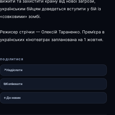
вижити та захистити країну від нової загрози,
українським бійцям доведеться вступити у бій із
«совковими» зомбі.
Режисер стрічки — Олексій Тараненко. Прем’єра в
українських кінотеатрах запланована на 1 жовтня.
ПОДІЛИТИСЯ
↗
Надіслати
⧉
Копіювати
←
До новин