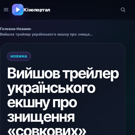
Кінопортал
Головна
›
Новини
›
Вийшов трейлер українського екшну про знищення «совкових» зомбі в секретному бункері часів СРСР.
НОВИНА
Вийшов трейлер
українського
екшну про
знищення
«совкових»