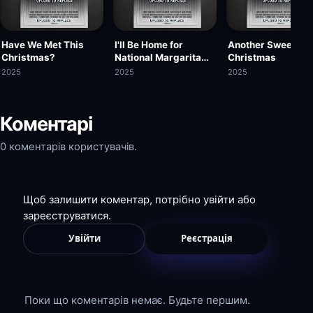
Have We Met This
I'll Be Home for
Another Sweet
Christmas?
National Margarita
Christmas
Day
2025
2025
2025
Коментарі
0 коментарів користувачів.
Щоб залишити коментар, потрібно увійти або
зареєструватися.
Увійти
Реєстрація
Поки що коментарів немає. Будьте першим.