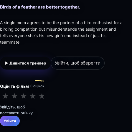
Birds of a feather are better together.
A single mom agrees to be the partner of a bird enthusiast for a
birding competition but misunderstands the assignment and
tells everyone she's his new girlfriend instead of just his
teammate.
Увійти, щоб зберегти
▶ Дивитися трейлер
—
/10
Оцініть фільм
0 оцінок
★
★
★
★
★
★
★
★
★
★
Увійдіть, щоб
поставити оцінку.
Увійти