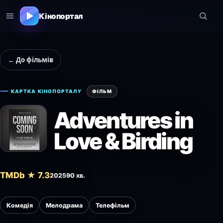
Кінопортал
← До фільмів
КАРТКА КІНОПОРТАЛУ
ФІЛЬМ
Adventures in
Love & Birding
TMDb ★ 7.3
2025
90 хв.
Комедія
Мелодрама
Телефільм