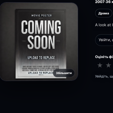
2007
36 
Драма
A look at 
Увійти,
Оцініть ф
★
★
Збільшити
Увійдіть, 