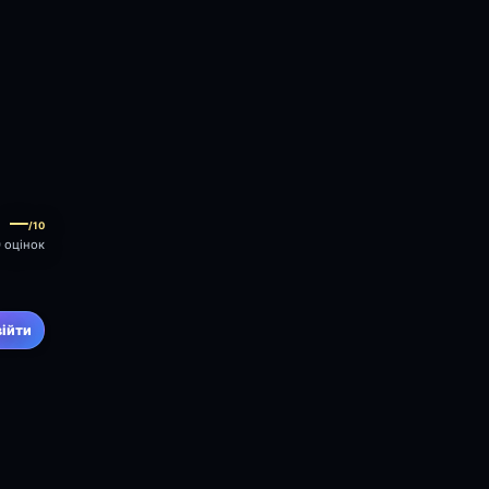
—
/10
0 оцінок
війти