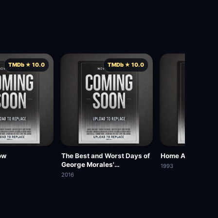
TMDb ★ 10.0
TMDb ★ 10.0
TMD
ow
The Best and Worst Days of
Home Away from
George Morales'
1993
Unnaturally Long Life
2016