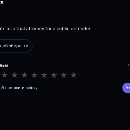
хв.
life as a trial attorney for a public defender.
 щоб зберегти
ільм
★
★
★
★
★
★
★
★
щоб поставити оцінку.
У