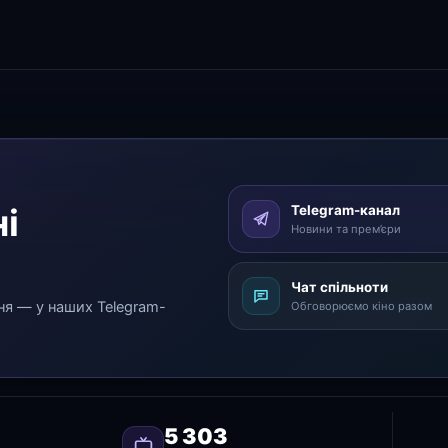
і
Telegram-канал
Новини та прем’єри
Чат спільноти
ня — у наших Telegram-
Обговорюємо кіно разом
5 303