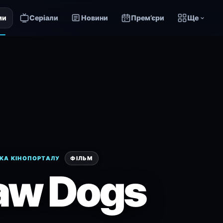
ми
Серіали
Новини
Прем’єри
Ще
КА КІНОПОРТАЛУ
ФІЛЬМ
aw Dogs