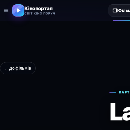
Кінопортал
Філь
СВІТ КІНО ПОРУЧ
← До фільмів
КАРТ
L