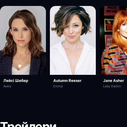
Jane Asher
Лейсі Шебер
Autumn Reeser
Lady Dalton
Avery
Emma
Трейлери