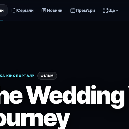
ми
Серіали
Новини
Прем’єри
Ще
КА КІНОПОРТАЛУ
ФІЛЬМ
he Wedding 
ourney