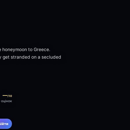
ue honeymoon to Greece.
y get stranded on a secluded
—
/10
0 оцінок
війти