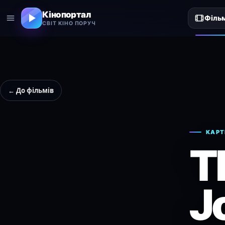
Кінопортал
Філь
СВІТ КІНО ПОРУЧ
← До фільмів
КАРТ
T
J