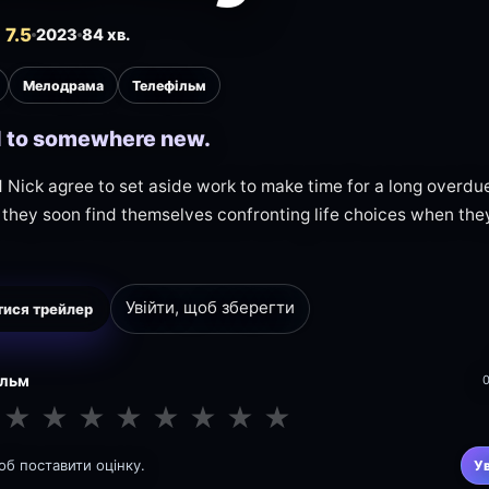
7.5
2023
84 хв.
Мелодрама
Телефільм
il to somewhere new.
 Nick agree to set aside work to make time for a long overd
they soon find themselves confronting life choices when the
Увійти, щоб зберегти
ися трейлер
ільм
★
★
★
★
★
★
★
★
щоб поставити оцінку.
У