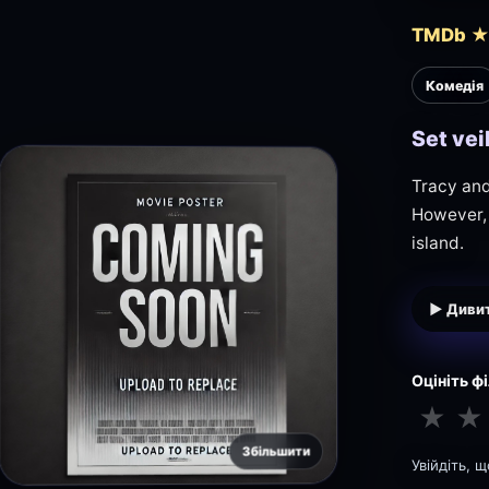
TMDb ★ 
Комедія
Set ve
Tracy and
However, 
island.
▶ Дивит
Оцініть ф
★
★
Збільшити
Увійдіть, 