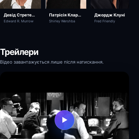
Патрісія Кларксон
Девід Стретейрн
Джордж Клуні
Shirley Wershba
Edward R. Murrow
Fred Friendly
Трейлери
Відео завантажується лише після натискання.
▶