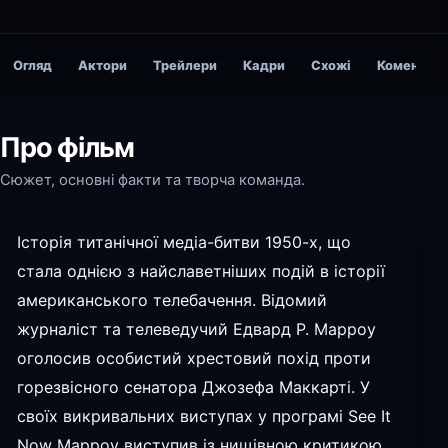
Огляд
Актори
Трейлери
Кадри
Схожі
Коментарі
Про фільм
Сюжет, основні факти та творча команда.
Історія титанічної медіа-битви 1950-х, що
стала однією з найславетніших подій в історії
американського телебачення. Відомий
журналіст та телеведучий Едвард Р. Марроу
оголосив особистий хрестовий похід проти
горезвісного сенатора Джозефа Маккарті. У
своїх викривальних виступах у програмі See It
Now Марроу виступив із нищівною критикою