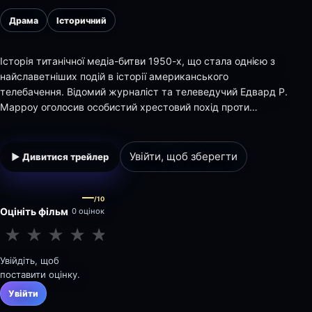
Драма
Історичний
Історія титанічної медіа-битви 1950-х, що стала однією з
найславетніших подій в історії американського
телебачення. Відомий журналіст та телеведучий Едвард Р.
Марроу оголосив особистий хрестовий похід проти
горезвісного сенатора Джозефа Маккарті. У своїх
викривальних виступах у програмі See It Now Марроу
виступив із нищівною критикою ініційованого Маккарті "…
Увійти, щоб зберегти
▶ Дивитися трейлер
—
/10
Оцініть фільм
0 оцінок
★
★
★
★
★
★
★
★
★
★
Увійдіть, щоб
поставити оцінку.
Увійти