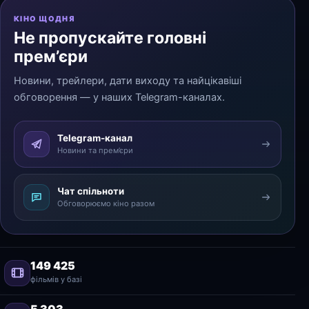
КІНО ЩОДНЯ
Не пропускайте головні
прем’єри
Новини, трейлери, дати виходу та найцікавіші
обговорення — у наших Telegram-каналах.
Telegram-канал
Новини та прем’єри
Чат спільноти
Обговорюємо кіно разом
149 425
фільмів у базі
5 303