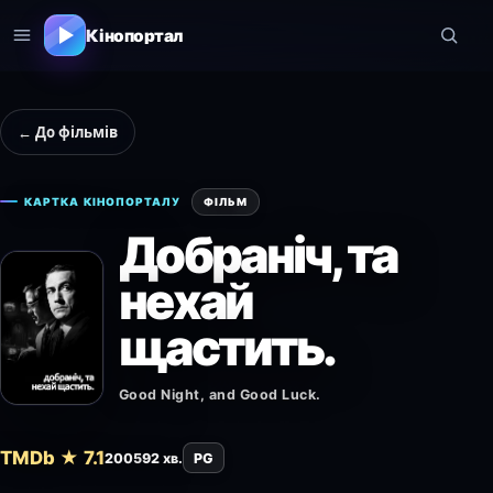
Кінопортал
← До фільмів
КАРТКА КІНОПОРТАЛУ
ФІЛЬМ
Добраніч, та
нехай
щастить.
Good Night, and Good Luck.
TMDb ★ 7.1
2005
92 хв.
PG