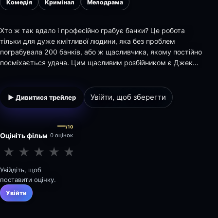
Комедія
Кримінал
Мелодрама
Хто ж так вдало і професійно грабує банки? Це робота
тільки для дуже кмітливої людини, яка без проблем
пограбувала 200 банків, або ж щасливчика, якому постійно
посміхається удача. Цим щасливим розбійником є Джек
Фоулі, який втікши з тюремного ув’язнення, вирішує
вкрасти щось цінніше грошей - любов Карен Сіско. Це
нелегке завдання, адже Карен не тільки розумн…
Увійти, щоб зберегти
▶ Дивитися трейлер
—
/10
Оцініть фільм
0 оцінок
★
★
★
★
★
★
★
★
★
★
Увійдіть, щоб
поставити оцінку.
Увійти