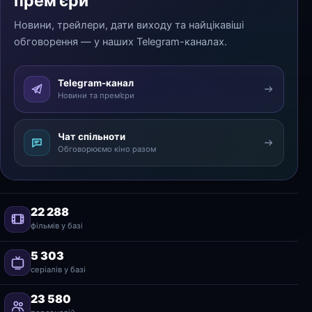
прем’єри
Новини, трейлери, дати виходу та найцікавіші
обговорення — у наших Telegram-каналах.
Telegram-канал
Новини та прем’єри
Чат спільноти
Обговорюємо кіно разом
22 288
фільмів у базі
5 303
серіалів у базі
23 580