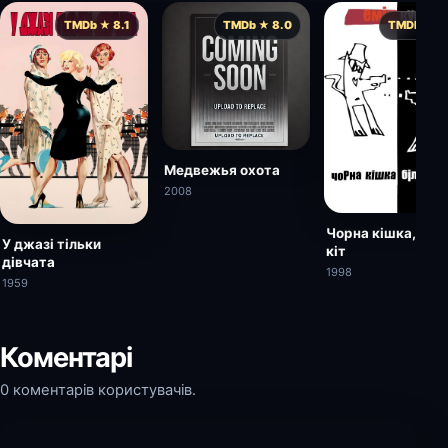
TMDb ★ 8.1
TMDb ★ 8.0
TMDb ★ 7.
Медвежья охота
2008
Чорна кішка, біли
У джазі тільки
кіт
дівчата
1998
1959
Коментарі
0 коментарів користувачів.