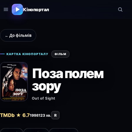
Кінопортал
← До фільмів
КАРТКА КІНОПОРТАЛУ
ФІЛЬМ
Поза полем
зору
Out of Sight
TMDb ★ 6.7
1998
123 хв.
R