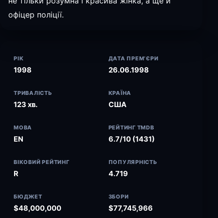
не тільки розумна і красива жінка, а ще й
офіцер поліції.
РІК
ДАТА ПРЕМ’ЄРИ
1998
26.06.1998
ТРИВАЛІСТЬ
КРАЇНА
123 хв.
США
МОВА
РЕЙТИНГ TMDB
EN
6.7/10 (1431)
ВІКОВИЙ РЕЙТИНГ
ПОПУЛЯРНІСТЬ
R
4.719
БЮДЖЕТ
ЗБОРИ
$48,000,000
$77,745,966