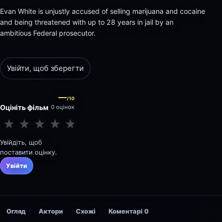
Evan White is unjustly accused of selling marijuana and cocaine
and being threatened with up to 28 years in jail by an
ambitious Federal prosecutor.
Увійти, щоб зберегти
—
/10
Оцініть фільм
0 оцінок
★
★
★
★
★
★
★
★
★
★
Увійдіть, щоб
поставити оцінку.
Увійти
Огляд
Актори
Схожі
Коментарі
0