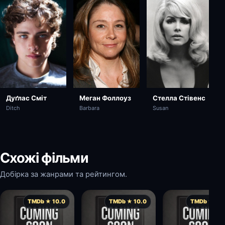
Меган Фоллоуз
Дуґлас Сміт
Стелла Стівенс
Barbara
Ditch
Susan
Схожі фільми
Добірка за жанрами та рейтингом.
TMDb ★ 10.0
TMDb ★ 10.0
TMDb ★ 10.