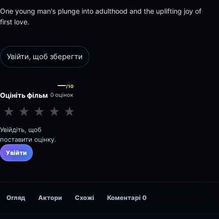
One young man's plunge into adulthood and the uplifting joy of
first love.
Увійти, щоб зберегти
—
/10
Оцініть фільм
0 оцінок
★
★
★
★
★
★
★
★
★
★
Увійдіть, щоб
поставити оцінку.
Увійти
Огляд
Актори
Схожі
Коментарі
0