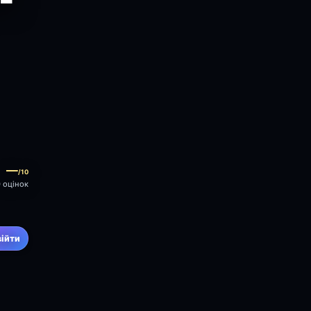
—
/10
0 оцінок
війти