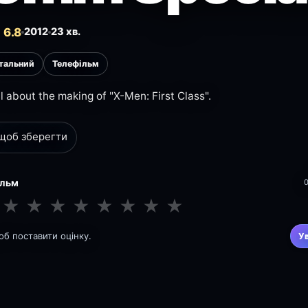
 6.8
2012
23 хв.
тальний
Телефільм
l about the making of "X-Men: First Class".
 щоб зберегти
ільм
★
★
★
★
★
★
★
★
щоб поставити оцінку.
У