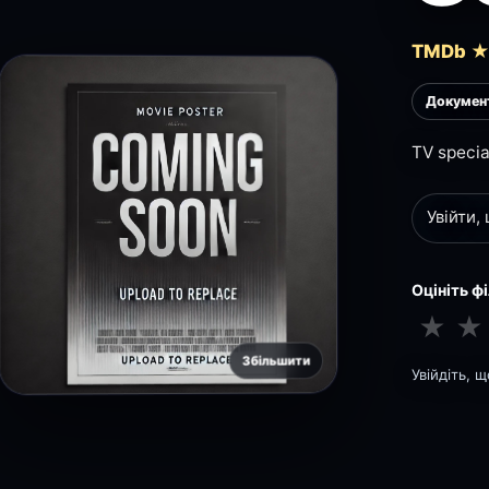
TMDb ★
Докумен
TV specia
Увійти,
Оцініть ф
★
★
Збільшити
Увійдіть, 