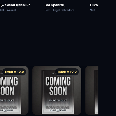
Ніколас Голт
Джейсон Флемінґ
Зої Кравітц
Self - Hank McCoy
Self - Azazel
Self - Angel Salvadore
TMDb ★ 10.0
TMDb ★ 10.0
TMD