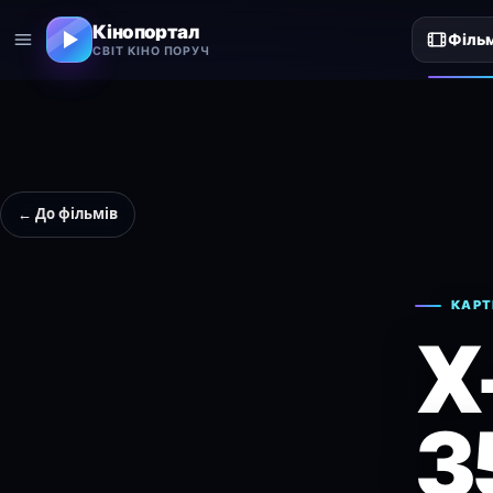
Кінопортал
Філь
СВІТ КІНО ПОРУЧ
← До фільмів
КАРТ
X
3