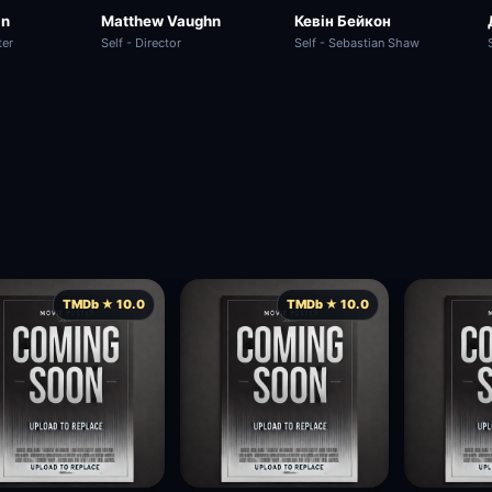
Кевін Бейкон
an
Matthew Vaughn
Self - Sebastian Shaw
ter
Self - Director
TMDb ★ 10.0
TMDb ★ 10.0