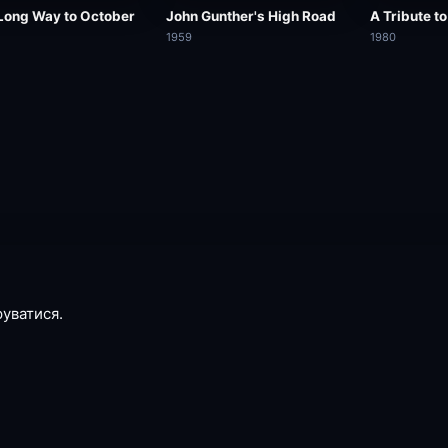
a Long Way to October
John Gunther's High Road
A Tribute to
1959
1980
руватися.