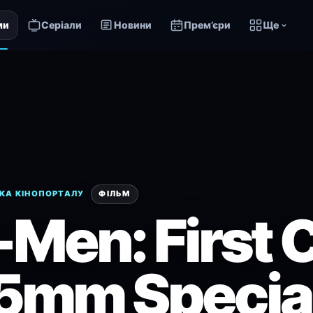
ми
Серіали
Новини
Прем’єри
Ще
КА КІНОПОРТАЛУ
ФІЛЬМ
-Men: First 
5mm Specia