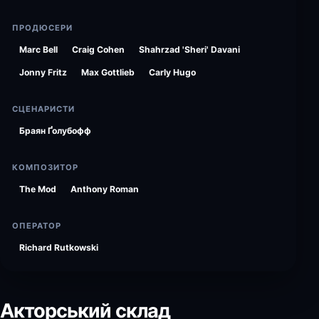
ПРОДЮСЕРИ
Marc Bell
Craig Cohen
Shahrzad 'Sheri' Davani
Jonny Fritz
Max Gottlieb
Carly Hugo
СЦЕНАРИСТИ
Браян Ґолубофф
КОМПОЗИТОР
The Mod
Anthony Roman
ОПЕРАТОР
Richard Rutkowski
Акторський склад