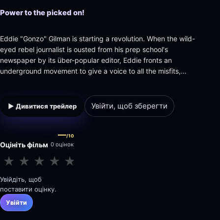
Power to the picked on!
Eddie "Gonzo" Gilman is starting a revolution. When the wild-
eyed rebel journalist is ousted from his prep school's
newspaper by its über-popular editor, Eddie fronts an
underground movement to give a voice to all the misfits,
outcasts, and nerds. Soon the power of the press is in Eddie's
hands... but will he use it wisely?
Увійти, щоб зберегти
▶ Дивитися трейлер
—
/10
Оцініть фільм
0 оцінок
★
★
★
★
★
★
★
★
★
★
Увійдіть, щоб
поставити оцінку.
Увійти