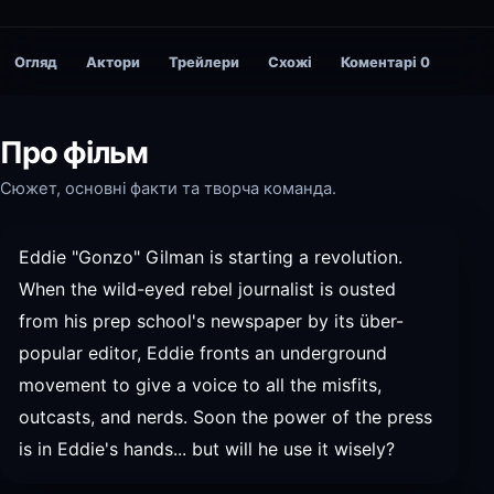
Огляд
Актори
Трейлери
Схожі
Коментарі
0
Про фільм
Сюжет, основні факти та творча команда.
Eddie "Gonzo" Gilman is starting a revolution.
When the wild-eyed rebel journalist is ousted
from his prep school's newspaper by its über-
popular editor, Eddie fronts an underground
movement to give a voice to all the misfits,
outcasts, and nerds. Soon the power of the press
is in Eddie's hands... but will he use it wisely?