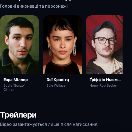
Головні виконавці та персонажі.
Зої Кравітц
Езра Міллер
Ґріффін Ньюман
Evie Wallace
Eddie 'Gonzo'
Horny Rob Becker
Gilman
Трейлери
Відео завантажується лише після натискання.