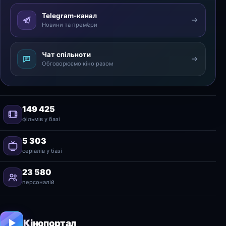
Telegram-канал
Новини та прем’єри
Чат спільноти
Обговорюємо кіно разом
149 425
фільмів у базі
5 303
серіалів у базі
23 580
персоналій
Кінопортал