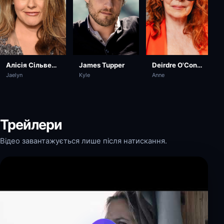
Алісія Сільверстоун
Deirdre O'Connell
James Tupper
Jaelyn
Anne
Kyle
Трейлери
Відео завантажується лише після натискання.