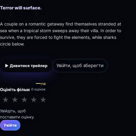
Terror will surface.
A couple on a romantic getaway find themselves stranded at
sea when a tropical storm sweeps away their villa. In order to
survive, they are forced to fight the elements, while sharks
circle below.
Увійти, щоб зберегти
▶ Дивитися трейлер
—
/10
Оцініть фільм
0 оцінок
★
★
★
★
★
★
★
★
★
★
Увійдіть, щоб
поставити оцінку.
Увійти