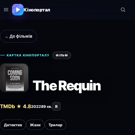
Кінопортал
← До фільмів
КАРТКА КІНОПОРТАЛУ
ФІЛЬМ
The Requin
TMDb ★ 4.8
2022
89 хв.
R
Детектив
Жахи
Трилер