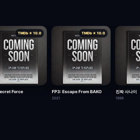
TMDb ★ 10.0
TMDb ★ 10.0
ecret Force
FP3: Escape From BAKO
진짜 사나이
2021
1996