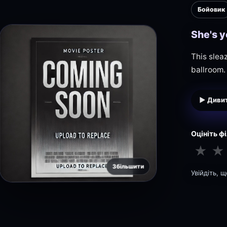
Бойовик
She's y
This slea
ballroom.
▶ Дивит
Оцініть ф
★
★
Збільшити
Увійдіть, 