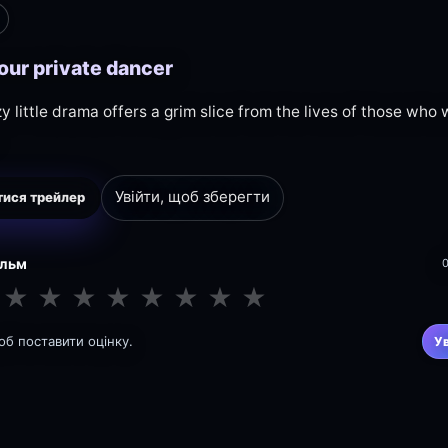
our private dancer
zy little drama offers a grim slice from the lives of those w
Увійти, щоб зберегти
ися трейлер
ільм
★
★
★
★
★
★
★
★
щоб поставити оцінку.
У