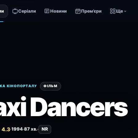
ми
Серіали
Новини
Прем’єри
Ще
КА КІНОПОРТАЛУ
ФІЛЬМ
axi Dancers
 4.3
1994
87 хв.
NR