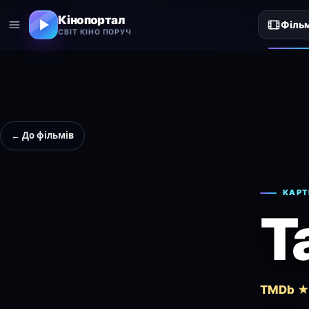
Кінопортал
Філь
СВІТ КІНО ПОРУЧ
← До фільмів
КАРТ
T
TMDb ★