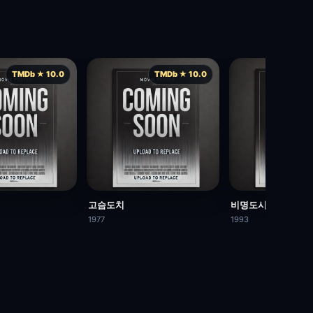
TMDb ★ 10.0
TMDb ★ 10.0
TMD
고슴도치
비명도시
1977
1993