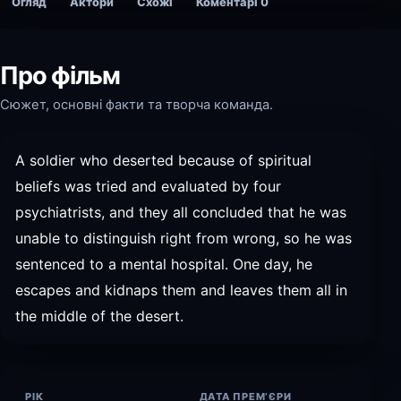
Огляд
Актори
Схожі
Коментарі
0
Про фільм
Сюжет, основні факти та творча команда.
A soldier who deserted because of spiritual
beliefs was tried and evaluated by four
psychiatrists, and they all concluded that he was
unable to distinguish right from wrong, so he was
sentenced to a mental hospital. One day, he
escapes and kidnaps them and leaves them all in
the middle of the desert.
РІК
ДАТА ПРЕМ’ЄРИ