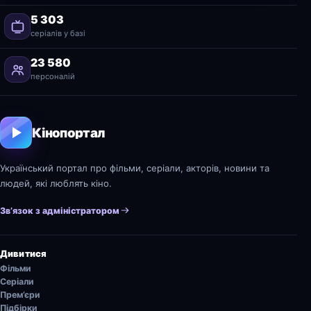
5 303
серіалів у базі
23 580
персоналій
Кінопортал
Український портал про фільми, серіали, акторів, новини та
людей, які люблять кіно.
Зв’язок з адміністратором
Дивитися
Фільми
Серіали
Прем’єри
Підбірки