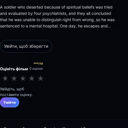
A soldier who deserted because of spiritual beliefs was tried
and evaluated by four psychiatrists, and they all concluded
that he was unable to distinguish right from wrong, so he was
sentenced to a mental hospital. One day, he escapes and
kidnaps them and leaves them all in the middle of the desert.
Увійти, щоб зберегти
—
/10
Оцініть фільм
0 оцінок
★
★
★
★
★
★
★
★
★
★
Увійдіть, щоб
поставити оцінку.
Увійти