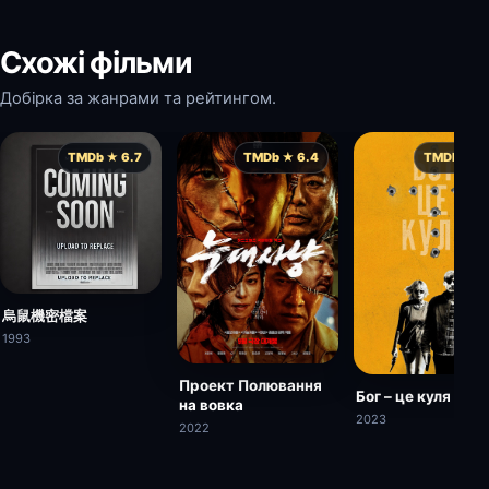
Схожі фільми
Добірка за жанрами та рейтингом.
TMDb ★ 6.7
TMDb ★ 6.4
TMDb ★ 6.
烏鼠機密檔案
1993
Проект Полювання
Бог – це куля
на вовка
2023
2022