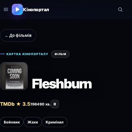
Кінопортал
← До фільмів
КАРТКА КІНОПОРТАЛУ
ФІЛЬМ
Fleshburn
TMDb ★ 3.5
1984
90 хв.
R
Бойовик
Жахи
Кримінал